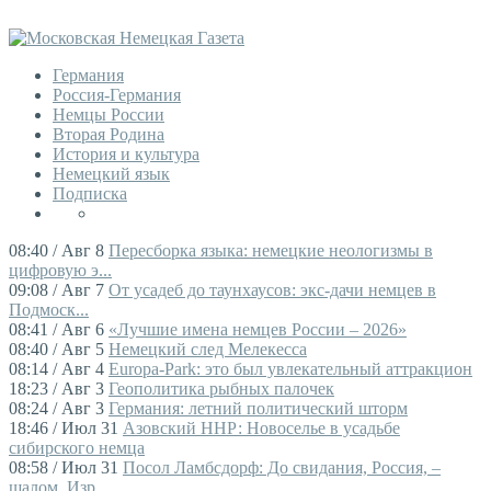
Германия
Россия-Германия
Немцы России
Вторая Родина
История и культура
Немецкий язык
Подписка
08:40 / Авг 8
Пересборка языка: немецкие неологизмы в
цифровую э...
09:08 / Авг 7
От усадеб до таунхаусов: экс-дачи немцев в
Подмоск...
08:41 / Авг 6
«Лучшие имена немцев России – 2026»
08:40 / Авг 5
Немецкий след Мелекесса
08:14 / Авг 4
Europa-Park: это был увлекательный аттракцион
18:23 / Авг 3
Геополитика рыбных палочек
08:24 / Авг 3
Германия: летний политический шторм
18:46 / Июл 31
Азовский ННР: Новоселье в усадьбе
сибирского немца
08:58 / Июл 31
Посол Ламбсдорф: До свидания, Россия, –
шалом, Изр...