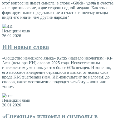
этот вопрос не имеет смысла: в слове «Glück» удача и счастье
– не противоречие, а две стороны одной медали. Как язык
формирует наше представление о счастье и почему немцы
видят его иначе, чем другие народы?
Немецкий язык
26.02.2026
ИИ новые слова
«Общество немецкого языка» (GfdS) назвало неологизм «KI-
Ära» (нем. эра ИИ) словом 2025 года. Искусственным
интеллектом уже пользуются более 60% немцев. И конечно,
его массовое внедрение отразилось в языке: от новых слов
вроде KI-Steuerberater (нем. ИИ-консультант по налогам) до
споров, какое местоимение подходит чат-боту – «он» или
«оно».
Немецкий язык
20.01.2026
«Снежные» идиомы и символы в