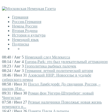
Германия
Россия-Германия
Немцы России
Вторая Родина
История и культура
Немецкий язык
Подписка
08:40 / Авг 5
Немецкий след Мелекесса
08:14 / Авг 4
Europa-Park: это был увлекательный аттракцион
18:23 / Авг 3
Геополитика рыбных палочек
08:24 / Авг 3
Германия: летний политический шторм
18:46 / Июл 31
Азовский ННР: Новоселье в усадьбе
сибирского немца
08:58 / Июл 31
Посол Ламбсдорф: До свидания, Россия, –
шалом, Изр...
09:31 / Июл 30
Роман фон Унгерн-Штернберг: новый
Чингисхан
07:58 / Июл 27
Резные наличники Поволжья: новая жизнь
немецкого н...
16:42 / Июл 26
Памяти Пауля Альтнера