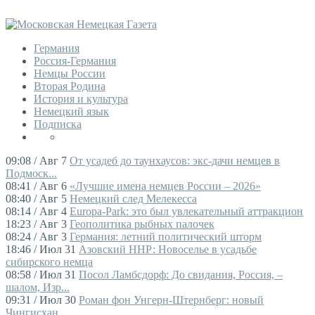
Германия
Россия-Германия
Немцы России
Вторая Родина
История и культура
Немецкий язык
Подписка
09:08 / Авг 7
От усадеб до таунхаусов: экс-дачи немцев в
Подмоск...
08:41 / Авг 6
«Лучшие имена немцев России – 2026»
08:40 / Авг 5
Немецкий след Мелекесса
08:14 / Авг 4
Europa-Park: это был увлекательный аттракцион
18:23 / Авг 3
Геополитика рыбных палочек
08:24 / Авг 3
Германия: летний политический шторм
18:46 / Июл 31
Азовский ННР: Новоселье в усадьбе
сибирского немца
08:58 / Июл 31
Посол Ламбсдорф: До свидания, Россия, –
шалом, Изр...
09:31 / Июл 30
Роман фон Унгерн-Штернберг: новый
Чингисхан