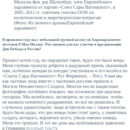
Михаэль фон дер Шуленбург, член Европейского
парламента от партии «Союз Сары Вагенкнехт», в
2005–2012 гг. советник генсека ООН по
политическим и миротворческим вопросам
(Фото: Из личного архива/Европейский
парламент)
В прошлом году вы с небольшой группой коллег по Европарламенту
посетили 9 Мая Москву. Что значило для вас участие в праздновании
Дня Победы в России?
Прошел почти год, но ощущение такое, будто это было вчера.
Меня глубоко тронули доброта и радушный прием, оказанный
нам, особенно немцам (в поездке участвовала и его коллега по
«Союзу Сары Вагенкнехт» Рут Фирмених. –
Ред
.). 9 мая мы
как частные лица вместе с тысячами россиян пришли к
Могиле Неизвестного Солдата. Многие несли выцветшие
фотографии погибших близких, мы положили три красные
гвоздики. Мы колебались, заговорить ли по-немецки, чтобы
не вызвать понятного раздражения, но всё же решились. И
случилось удивительное: люди встретили нас с таким теплом,
будто были рады, что два немца тоже стоят здесь, у памятника
солдату, которого, вероятнее всего, убили именно немцы.
Меня это тронуло. В тот же день мы опубликовали заявление
в Германии (
полный текст
).