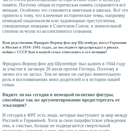
памяти. Поэтому общая историческая память сохраняется всё
меньше. Особенно это становится заметным в школах. Всё это
привело к тому, что ключевые исторические темы, например
немецкий национализм или чудовищные преступления,
совершенные немцами в Советском Союзе, в значительной
степени исчезли из коллективного сознания.
Ваш родственник Фридрих-Вернер фон дер Шуленбург, посол Германии
в Москве в 1934–1941 годах, до последнего предупреждал о рисках
войны с СССР. Как в вашей семье относились к его позиции?
Фридрих-Вернер фон дер Шуленбург был казнен в 1944 году
за участие в заговоре 20 июля против Гитлера. Поэтому я
лично его не застал. Тем не менее он сыграл значительную
роль в воспоминаниях моих родителей и в истории нашей
семьи.
Видите ли вы сегодня в немецкой политике фигуры,
способные так же аргументированно предостерегать от
эскалации?
И сегодня в ФРГ есть люди, которые выступают за мир между
Россией и Германией. Хотя за свои пацифистские убеждения
они, к счастью, больше не подвергаются смертельной
опасности, говорить о том, что они в этом деле особо