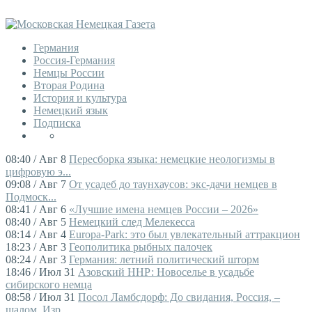
Германия
Россия-Германия
Немцы России
Вторая Родина
История и культура
Немецкий язык
Подписка
08:40 / Авг 8
Пересборка языка: немецкие неологизмы в
цифровую э...
09:08 / Авг 7
От усадеб до таунхаусов: экс-дачи немцев в
Подмоск...
08:41 / Авг 6
«Лучшие имена немцев России – 2026»
08:40 / Авг 5
Немецкий след Мелекесса
08:14 / Авг 4
Europa-Park: это был увлекательный аттракцион
18:23 / Авг 3
Геополитика рыбных палочек
08:24 / Авг 3
Германия: летний политический шторм
18:46 / Июл 31
Азовский ННР: Новоселье в усадьбе
сибирского немца
08:58 / Июл 31
Посол Ламбсдорф: До свидания, Россия, –
шалом, Изр...