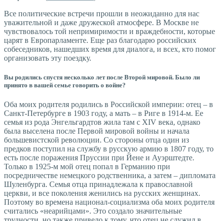
Все политические встречи прошли в неожиданно для нас
уважительной и даже дружеской атмосфере. В Москве не
чувствовалось той непримиримости и враждебности, которые
царят в Европарламенте. Еще раз благодарю российских
собеседников, нашедших время для диалога, и всех, кто помог
организовать эту поездку.
Вы родились спустя несколько лет после Второй мировой. Было ли
принято в вашей семье говорить о войне?
Оба моих родителя родились в Российской империи: отец – в
Санкт-Петербурге в 1903 году, а мать – в Риге в 1914-м. Ее
семья из рода Энгельгардтов жила там с XIV века, однако
была выселена после Первой мировой войны и начала
большевистской революции. Со стороны отца один из
предков поступил на службу в русскую армию в 1807 году, то
есть после поражения Пруссии при Йене и Ауэрштедте.
Только в 1925-м мой отец попал в Германию при
посредничестве немецкого родственника, а затем – дипломата
Шуленбурга. Семья отца принадлежала к православной
церкви, и все поколения женились на русских женщинах.
Поэтому во времена национал-социализма оба моих родителя
считались «неарийцами». Это создало значительные
трудности, но также привело к тому, что отец не служил в