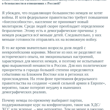
о безопасности и отношениях с Россией?
Я убежден, что подавляющее большинство немцев не хотят
войны. И хотя федеральное правительство требует повышения
«боеспособности», население не принимает новый
милитаризм. Среди людей скорее преобладает определенное
безразличие. Этому есть и демографические причины: у
немцев рождается всё меньше детей. Следовательно, у них
меньше готовности отправлять их на возможную войну.
В то же время значительно возросла доля людей с
неевропейскими корнями. Многие из них не разделяют ни
исторического опыта, ни эмоциональных настроений,
характерных для многих немцев, и поэтому не испытывают
ярко выраженной ненависти к России. Для них политические
приоритеты в гораздо большей степени определяются
событиями на Ближнем Востоке или в регионах их
происхождения. На этом фоне притязания федерального
правительства на создание «самой сильной армии в Европе»,
вероятно, также потерпят неудачу в нынешних
демографических реалиях.
Почему немцы по-прежнему выбирают партии,
поддерживающие курс на конфронтацию, такие как ХДС/
ХСС или зеленые, – мне непонятно. Тем не менее я ожидаю,