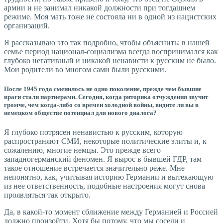
армии и не занимал никакой должности при тогдашнем
режиме. Моя мать тоже не состояла ни в одной из нацистских
организаций.
Я рассказываю это так подробно, чтобы объяснить: в нашей
семье период национал-социализма всегда воспринимался как
глубоко негативный и никакой ненависти к русским не было.
Мои родители во многом сами были русскими.
После 1945 года сменилось не одно поколение, прежде чем бывшие
враги стали партнерами. Сегодня, когда риторика отчуждения звучит
громче, чем когда-либо со времен холодной войны, видите ли вы в
немецком обществе потенциал для нового диалога?
Я глубоко потрясен ненавистью к русским, которую
распространяют СМИ, некоторые политические элиты и, к
сожалению, многие немцы. Это прежде всего
западногерманский феномен. Я вырос в бывшей ГДР, там
такое отношение встречается значительно реже. Мне
непонятно, как, учитывая историю Германии и вытекающую
из нее ответственность, подобные настроения могут снова
проявляться так открыто.
Да, в какой-то момент сближение между Германией и Россией
должно произойти. Хотя бы потому, что мы соседи и