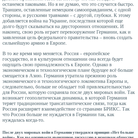
останемся таковыми. Но я не думаю, что это случится быстро.
Траншеи, оставленные немецким самооправданием, с одной
стороны, и русскими травмами – с другой, глубоки. К этому
добавляется война на Украине, последствия которой еще
долго будут сказываться на двусторонних отношениях. И
наконец, свою роль играет перевооружение Германии, как и
заявленная цель федерального правительства – вновь создать
сильнейшую армию в Европе.
В то же время мир меняется. Россия – европейское
государство, и в культурном отношении она всегда будет
ощущать свою принадлежность к Европе. Однако в
экономическом и технологическом плане будущее всё больше
смещается в Азию. Германия утратила прежнюю роль
экономического и технологического локомотива Европы и,
следовательно, больше не обладает той привлекательностью
для России, которую сохраняла после двух мировых войн. Так
возникает геополитическая динамика, в которой Германия
теряет традиционные трансатлантические связи, тогда как
Россия расширяет взаимодействие со странами БРИКС. Так
что Россия больше не нуждается в Германии так, как
нуждалась когда-то.
После двух мировых войн в Германии утвердился принцип «Нет больше
войне». Как вы оцениваете нынешнюю дискуссию в немецком обществе