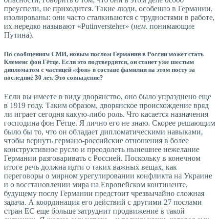
преуспели, не приходится. Такие люди, особенно в Германии,
изолированы: они часто сталкиваются с трудностями в работе,
их нередко называют «Putinversteher» (
нем
. понимающие
Путина).
По сообщениям СМИ, новым послом Германии в России может стать
Клеменс фон Гётце. Если это подтвердится, он станет уже шестым
дипломатом с частицей «фон» в составе фамилии на этом посту за
последние 30 лет. Это совпадение?
Если вы имеете в виду дворянство, оно было упразднено еще
в 1919 году. Таким образом, дворянское происхождение вряд
ли играет сегодня какую-либо роль. Что касается назначения
господина фон Гётце. Я лично его не знаю. Скорее решающим
было бы то, что он обладает дипломатическими навыками,
чтобы вернуть германо-российские отношения в более
конструктивное русло и преодолеть нынешнее нежелание
Германии разговаривать с Россией. Поскольку в конечном
итоге речь должна идти о таких важных вещах, как
переговоры о мирном урегулировании конфликта на Украине
и о восстановлении мира на Европейском континенте,
будущему послу Германии предстоит чрезвычайно сложная
задача. А координация его действий с другими 27 ­послами
стран ЕС еще больше затруднит продвижение в такой