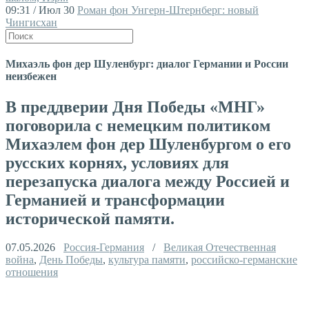
09:31 / Июл 30
Роман фон Унгерн-Штернберг: новый
Чингисхан
Михаэль фон дер Шуленбург: диалог Германии и России
неизбежен
В преддверии Дня Победы «МНГ»
поговорила с немецким политиком
Михаэлем фон дер Шуленбургом о его
русских корнях, условиях для
перезапуска диалога между Россией и
Германией и трансформации
исторической памяти.
07.05.2026
Россия-Германия
/
Великая Отечественная
война
,
День Победы
,
культура памяти
,
российско-германские
отношения