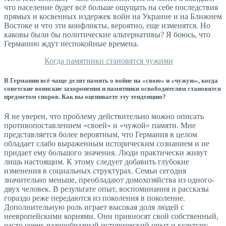
что население будет всё больше ощущать на себе последствия
прямых и косвенных издержек войн на Украине и на Ближнем
Востоке и что эти конфликты, вероятно, еще изменятся. Но
каковы были бы политические альтернативы? Я боюсь, что
Германию ждут неспокойные времена.
Когда памятники становятся чужими
В Германии всё чаще делят память о войне на «свою» и «чужую», когда
советские воинские захоронения и памятники освободителям становятся
предметом споров. Как вы оцениваете эту тенденцию?
Я не уверен, что проблему действительно можно описать
противопоставлением «своей» и «чужой» памяти. Мне
представляется более вероятным, что Германия в целом
обладает слабо выраженным историческим сознанием и не
придает ему большого значения. Люди практически живут
лишь настоящим. К этому следует добавить глубокие
изменения в социальных структурах. Семьи сегодня
значительно меньше, преобладают домохозяйства из одного-
двух человек. В результате опыт, воспоминания и рассказы
гораздо реже передаются из поколения в поколение.
Дополнительную роль играет высокая доля людей с
неевропейскими корнями. Они привносят свой собственный,
часто очень разнообразный исторический опыт и культуру