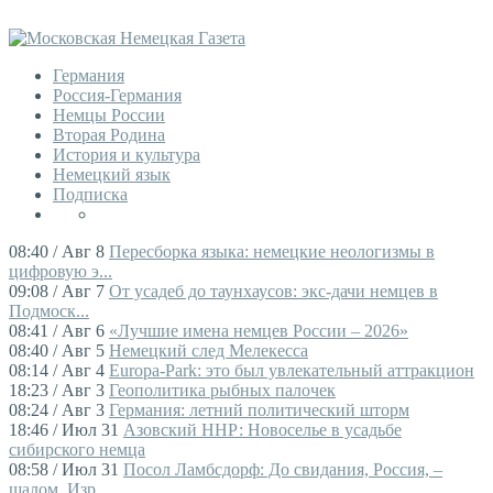
Германия
Россия-Германия
Немцы России
Вторая Родина
История и культура
Немецкий язык
Подписка
08:40 / Авг 8
Пересборка языка: немецкие неологизмы в
цифровую э...
09:08 / Авг 7
От усадеб до таунхаусов: экс-дачи немцев в
Подмоск...
08:41 / Авг 6
«Лучшие имена немцев России – 2026»
08:40 / Авг 5
Немецкий след Мелекесса
08:14 / Авг 4
Europa-Park: это был увлекательный аттракцион
18:23 / Авг 3
Геополитика рыбных палочек
08:24 / Авг 3
Германия: летний политический шторм
18:46 / Июл 31
Азовский ННР: Новоселье в усадьбе
сибирского немца
08:58 / Июл 31
Посол Ламбсдорф: До свидания, Россия, –
шалом, Изр...