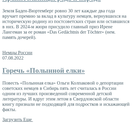
Земля Баден-Вюртемберг ровно 30 лет каждые два года
вручает премию за вклад в культуру немцев, вернувшихся на
историческую родину из постсоветских стран или оставшихся
в них. В 2024-м жюри присудило главный приз Ирене
Лангеман за ее роман «Das Gedächtnis der Töchter» (нем.
память дочерей).
Немцы России
07.08.2022
Горечь «Полынной елки»
Повесть «Полынная елка» Ольги Колпаковой о депортации
советских немцев в Сибирь пять лет считалась в России
одним из лучших произведений современной детской
литературы. И вдруг этим летом в Свердловской области
книгу признали не подходящей для подростков и искажающей
факты.
Загрузить Еще