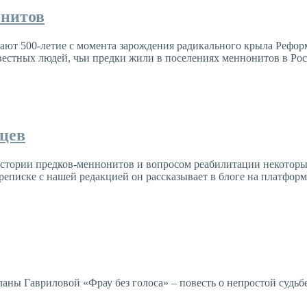
онитов
ают 500-летие с момента зарождения радикального крыла Рефор
вестных людей, чьи предки жили в поселениях меннонитов в Рос
цев
тории предков-меннонитов и вопросом реабилитации некоторых 
еписке с нашей редакцией он рассказывает в блоге на платформе
тланы Гавриловой «Фрау без голоса» – повесть о непростой судь