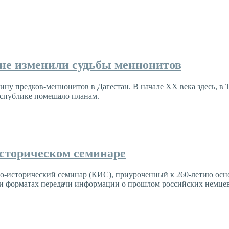
ане изменили судьбы меннонитов
ну предков-меннонитов в Дагестан. В начале XX века здесь, в 
еспублике помешало планам.
историческом семинаре
но-исторический семинар (КИС), приуроченный к 260-летию осн
 и форматах передачи информации о прошлом российских немцев