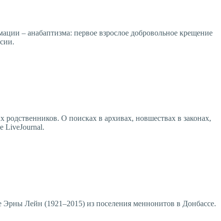
мации – анабаптизма: первое взрослое добровольное крещение
сии.
родственников. О поисках в архивах, новшествах в законах,
 LiveJournal.
бе Эрны Лейн (1921–2015) из поселения меннонитов в Донбассе.