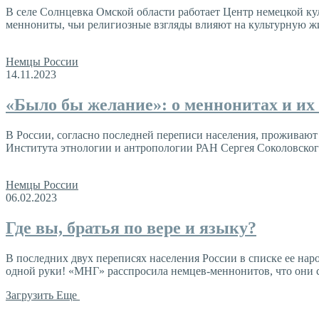
В селе Солнцевка Омской области работает Центр немецкой ку
меннониты, чьи религиозные взгляды влияют на культурную жи
Немцы России
14.11.2023
«Было бы желание»: о меннонитах и их
В России, согласно последней переписи населения, проживают 
Института этнологии и антропологии РАН Сергея Соколовског
Немцы России
06.02.2023
Где вы, братья по вере и языку?
В последних двух переписях населения России в списке ее нар
одной руки! «МНГ» расспросила немцев-меннонитов, что они 
Загрузить Еще