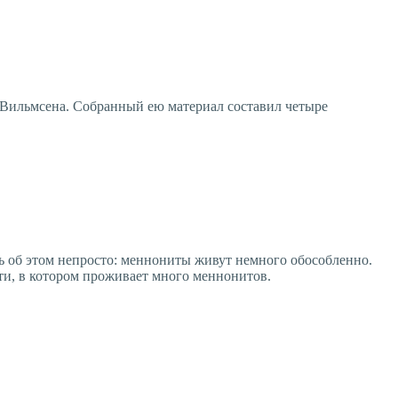
 Вильмсена. Собранный ею материал составил четыре
ь об этом непросто: меннониты живут немного обособленно.
ти, в котором проживает много меннонитов.