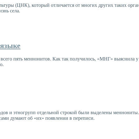
льтуры (ЦНК), который отличается от многих других таких орга
знь села.
 языке
всего пять меннонитов. Как так получилось, «МНГ» выяснила у 
о.
одов и этногрупп отдельной строкой были выделены меннониты. 
сами думают об «их» появлении в переписи.