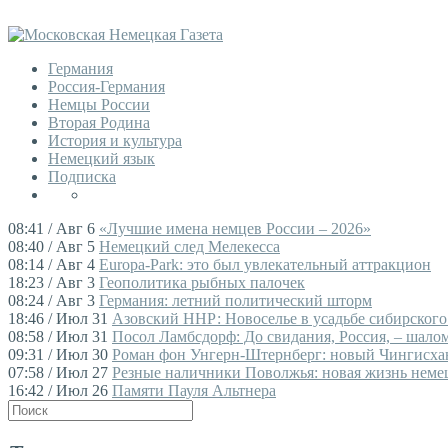
Германия
Россия-Германия
Немцы России
Вторая Родина
История и культура
Немецкий язык
Подписка
08:41 / Авг 6
«Лучшие имена немцев России – 2026»
08:40 / Авг 5
Немецкий след Мелекесса
08:14 / Авг 4
Europa-Park: это был увлекательный аттракцион
18:23 / Авг 3
Геополитика рыбных палочек
08:24 / Авг 3
Германия: летний политический шторм
18:46 / Июл 31
Азовский ННР: Новоселье в усадьбе сибирского
08:58 / Июл 31
Посол Ламбсдорф: До свидания, Россия, – шалом,
09:31 / Июл 30
Роман фон Унгерн-Штернберг: новый Чингисха
07:58 / Июл 27
Резные наличники Поволжья: новая жизнь немец
16:42 / Июл 26
Памяти Пауля Альтнера