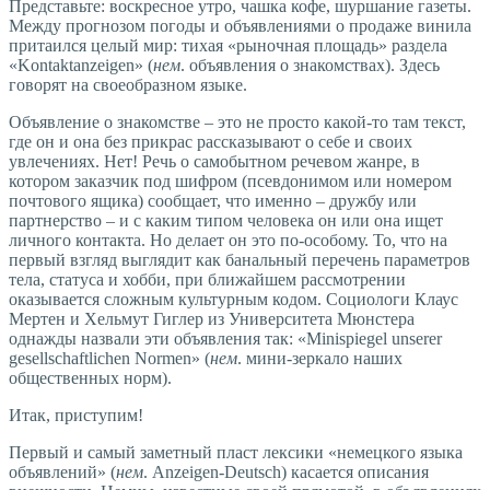
Представьте: воскресное утро, чашка кофе, шуршание газеты.
Между прогнозом погоды и объявлениями о продаже винила
притаился целый мир: тихая «рыночная площадь» раздела
«Kontaktanzeigen» (
нем
. объявления о знакомствах). Здесь
говорят на своеобразном языке.
Объявление о знакомстве – это не просто какой-то там текст,
где он и она без прикрас рассказывают о себе и своих
увлечениях. Нет! Речь о самобытном речевом жанре, в
котором заказчик под шифром (псевдонимом или номером
почтового ящика) сообщает, что именно – дружбу или
партнерство – и с каким типом человека он или она ищет
личного контакта. Но делает он это по-особому. То, что на
первый взгляд выглядит как банальный перечень параметров
тела, статуса и хобби, при ближайшем рассмотрении
оказывается сложным культурным кодом. Социологи Клаус
Мертен и Хельмут Гиглер из Университета Мюнстера
однажды назвали эти объявления так: «Minispiegel unserer
gesellschaftlichen Normen» (
нем
. мини-зеркало наших
общественных норм).
Итак, приступим!
Первый и самый заметный пласт лексики «немецкого языка
объявлений» (
нем
. Anzeigen-Deutsch) касается описания