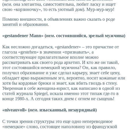
(
нем
. она элегантна, самостоятельна, любит ласку и ищет
свою «корзиночку», то есть уютный дом). Мур-мур-мур!
Помимо внешности, в объявлениях важно сказать о роде
занятий и образовании.
«gestandener Mann» (
нем
. состоявшийся, зрелый мужчина)
Как несложно догадаться, «gestandener» – это причастие от
глагола «gestehen» в значении «признавать», а
соответствующее прилагательное вполне можно
рассматривать как своего рода архетип. И кто же он такой,
этот состоявшийся немецкий мужчина? Он, как правило,
получил образование и уже сделал карьеру, знает себе цену,
обладает ярко выраженным эго, вероятно, носит кожаные или
хотя бы кордовые брюки и знает, как вбить гвоздь в стену.
Уверенная в себе женщина-юрист, как написано в одной из
статей журнала Spiegel, искала именно этот типаж где-то в
конце 1980- х. А сегодня таких днем с огнем не сыщешь!
«niveauvoll» (
нем
. изысканный, незаурядный)
С точки зрения структуры это еще одно непереводимое
«немецкое» слово, состоящее наполовину из французской