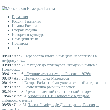
Германия
Россия-Германия
Немцы России
Вторая Родина
История и культура
Немецкий язык
Подписка
08:40 / Авг 8
Пересборка языка: немецкие неологизмы в
цифровую э...
09:08 / Авг 7
От усадеб до таунхаусов: экс-дачи немцев в
Подмоск...
08:41 / Авг 6
«Лучшие имена немцев России – 2026»
08:40 / Авг 5
Немецкий след Мелекесса
08:14 / Авг 4
Europa-Park: это был увлекательный аттракцион
18:23 / Авг 3
Геополитика рыбных палочек
08:24 / Авг 3
Германия: летний политический шторм
18:46 / Июл 31
Азовский ННР: Новоселье в усадьбе
сибирского немца
08:58 / Июл 31
Посол Ламбсдорф: До свидания, Россия, –
шалом, Изр...