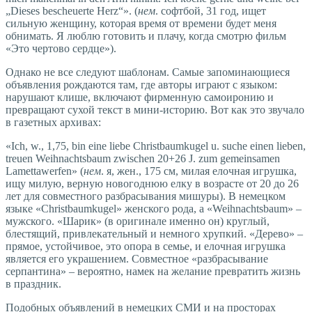
„Dieses bescheuerte Herz“». (
нем
. софтбой, 31 год, ищет
сильную женщину, которая время от времени будет меня
обнимать. Я люблю готовить и плачу, когда смотрю фильм
«Это чертово сердце»).
Однако не все следуют шаблонам. Самые запоминающиеся
объявления рождаются там, где авторы играют с языком:
нарушают клише, включают фирменную самоиронию и
превращают сухой текст в мини-историю. Вот как это звучало
в газетных архивах:
«Ich, w., 1,75, bin eine liebe Christbaumkugel u. suche einen lieben,
treuen Weihnachtsbaum zwischen 20+26 J. zum gemeinsamen
Lamettawerfen» (
нем
. я, жен., 175 см, милая елочная игрушка,
ищу милую, верную новогоднюю елку в возрасте от 20 до 26
лет для совместного разбрасывания мишуры). В немецком
языке «Christbaumkugel» женского рода, а «Weihnachtsbaum» –
мужского. «Шарик» (в оригинале именно он) круглый,
блестящий, привлекательный и немного хрупкий. «Дерево» –
прямое, устойчивое, это опора в семье, и елочная игрушка
является его украшением. Совместное «разбрасывание
серпантина» – вероятно, намек на желание превратить жизнь
в праздник.
Подобных объявлений в немецких СМИ и на просторах