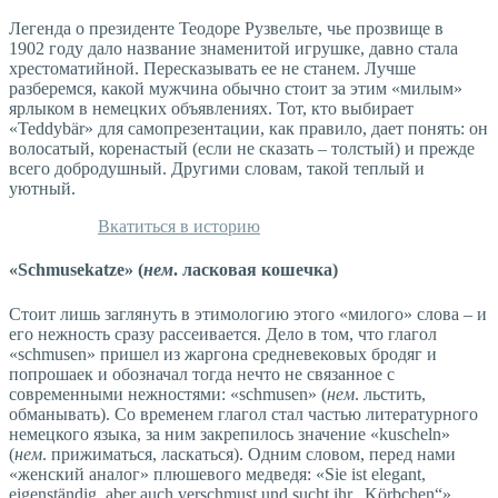
Легенда о президенте Теодоре Рузвельте, чье прозвище в
1902 году дало название знаменитой игрушке, давно стала
хрестоматийной. Пересказывать ее не станем. Лучше
разберемся, какой мужчина обычно стоит за этим «милым»
ярлыком в немецких объявлениях. Тот, кто выбирает
«Teddybär» для самопрезентации, как правило, дает понять: он
волосатый, коренастый (если не сказать – толстый) и прежде
всего добродушный. Другими словам, такой теплый и
уютный.
Вкатиться в историю
«Schmusekatze» (
нем
. ласковая кошечка)
Стоит лишь заглянуть в этимологию этого «милого» слова – и
его нежность сразу рассеивается. Дело в том, что глагол
«schmusen» пришел из жаргона средневековых бродяг и
попрошаек и обозначал тогда нечто не связанное с
современными нежностями: «schmusen» (
нем
. льстить,
обманывать). Со временем глагол стал частью литературного
немецкого языка, за ним закрепилось значение «kuscheln»
(
нем
. прижиматься, ласкаться). Одним словом, перед нами
«женский аналог» плюшевого медведя: «Sie ist elegant,
eigenständig, aber auch verschmust und sucht ihr „Körbchen“»