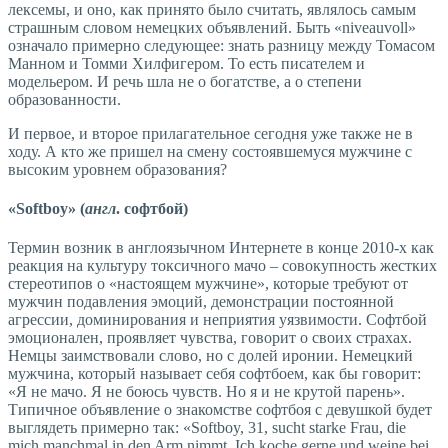
лексемы, и оно, как принято было считать, являлось самым
страшным словом немецких объявлений. Быть «niveauvoll»
означало примерно следующее: знать разницу между Томасом
Манном и Томми Хилфигером. То есть писателем и
модельером. И речь шла не о богатстве, а о степени
образованности.
И первое, и второе прилагательное сегодня уже также не в
ходу. А кто же пришел на смену состоявшемуся мужчине с
высоким уровнем образования?
«Softboy» (
англ
. софтбой)
Термин возник в англоязычном Интернете в конце 2010-х как
реакция на культуру токсичного мачо – совокупность жестких
стереотипов о «настоящем мужчине», которые требуют от
мужчин подавления эмоций, демонстрации постоянной
агрессии, доминирования и неприятия уязвимости. Софтбой
эмоционален, проявляет чувства, говорит о своих страхах.
Немцы заимствовали слово, но с долей иронии. Немецкий
мужчина, который называет себя софтбоем, как бы говорит:
«Я не мачо. Я не боюсь чувств. Но я и не крутой парень».
Типичное объявление о знакомстве софтбоя с девушкой будет
выглядеть примерно так: «Softboy, 31, sucht starke Frau, die
mich manchmal in den Arm nimmt. Ich koche gerne und weine bei