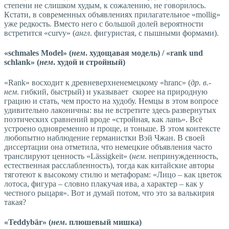
степени не слишком худым, к сожалению, не говорилось.
Кстати, в современных объявлениях прилагательное «mollig»
уже редкость. Вместо него с большой долей вероятности
встретится «curvy» (
англ
. фигуристая, с пышными формами).
«schmales Model» (
нем
. худощавая модель) / «rank und
schlank» (
нем
. худой и стройный)
«Rank» восходит к древневерхненемецкому «hranc» (
др. в.-
нем
. гибкий, быстрый) и указывает скорее на природную
грацию и стать, чем просто на худобу. Немцы в этом вопросе
удивительно лаконичны: вы не встретите здесь развернутых
поэтических сравнений вроде «стройная, как лань». Всё
устроено одновременно и проще, и тоньше. В этом контексте
любопытно наблюдение германистки Вэй Чжан. В своей
диссертации она отметила, что немецкие объявления часто
транслируют ценность «Lässigkeit» (
нем
. непринужденность,
естественная расслабленность), тогда как китайские авторы
тяготеют к высокому стилю и метафорам: «Лицо – как цветок
лотоса, фигура – словно плакучая ива, а характер – как у
честного рыцаря». Вот и думай потом, что это за валькирия
такая?
«Teddybär» (
нем
. плюшевый мишка)