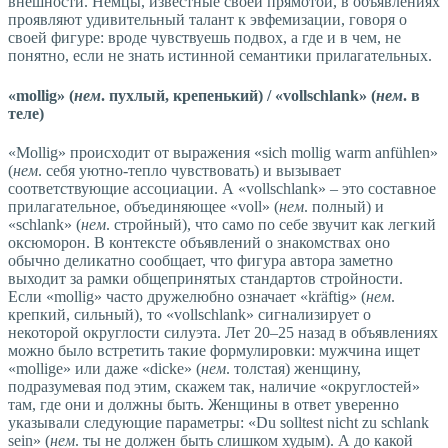
внешности. Немцы, известные своей прямотой, в объявлениях
проявляют удивительный талант к эвфемизации, говоря о
своей фигуре: вроде чувствуешь подвох, а где и в чем, не
понятно, если не знать истинной семантики прилагательных.
«mollig» (
нем
. пухлый, крепенький) / «vollschlank» (
нем
. в
теле)
«Mollig» происходит от выражения «sich mollig warm anfühlen»
(
нем
. себя уютно-тепло чувствовать) и вызывает
соответствующие ассоциации. А «vollschlank» – это составное
прилагательное, объединяющее «voll» (
нем
. полный) и
«schlank» (
нем
. стройный), что само по себе звучит как легкий
оксюморон. В контексте объявлений о знакомствах оно
обычно деликатно сообщает, что фигура автора заметно
выходит за рамки общепринятых стандартов стройности.
Если «mollig» часто дружелюбно означает «kräftig» (
нем
.
крепкий, сильный), то «vollschlank» сигнализирует о
некоторой округлости силуэта. Лет 20–25 назад в объявлениях
можно было встретить такие формулировки: мужчина ищет
«mollige» или даже «dicke» (
нем
. толстая) женщину,
подразумевая под этим, скажем так, наличие «округлостей»
там, где они и должны быть. Женщины в ответ уверенно
указывали следующие параметры: «Du solltest nicht zu schlank
sein» (
нем
. ты не должен быть слишком худым). А до какой