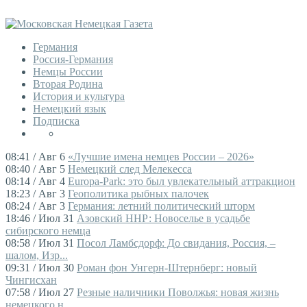
Германия
Россия-Германия
Немцы России
Вторая Родина
История и культура
Немецкий язык
Подписка
08:41 / Авг 6
«Лучшие имена немцев России – 2026»
08:40 / Авг 5
Немецкий след Мелекесса
08:14 / Авг 4
Europa-Park: это был увлекательный аттракцион
18:23 / Авг 3
Геополитика рыбных палочек
08:24 / Авг 3
Германия: летний политический шторм
18:46 / Июл 31
Азовский ННР: Новоселье в усадьбе
сибирского немца
08:58 / Июл 31
Посол Ламбсдорф: До свидания, Россия, –
шалом, Изр...
09:31 / Июл 30
Роман фон Унгерн-Штернберг: новый
Чингисхан
07:58 / Июл 27
Резные наличники Поволжья: новая жизнь
немецкого н...