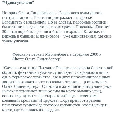
“Чудом уцелели”
Историк Ольга Лиценбергер из Баварского культурного
центра немцев из России подтверждает: на фреске –
Богоматерь с младенцем. По ее словам, подобные росписи
были типичны для католических храмов Поволжья. Еще лет
30 назад подобные росписи были и в храме в Каменке, но
церковь в бывшем Мариенберге – уже единственная, где они
чудом уцелели.
Фреска из церкви Мариенберга в середине 2000-х
(Фото: Ольга Лиценбергер)
«Самого села, ныне Песчаное Ровенского района Саратовской
области, фактически уже не существует. Сохранилось лишь
одно фермерское хозяйство, где в двух негазифицированных
дворах проживает всего несколько человек, – рассказывает
Ольга Лиценбергер. – О былом в живописной излучине реки
Бизюк напоминают лишь холмы на месте бывших улиц,
остатки фундаментов и старое кладбище с немецкими
коваными крестами. И церковь. Сюда время от времени
приезжают туристы да потомки колонистов, чтобы увидеть
место, где молились их предки».