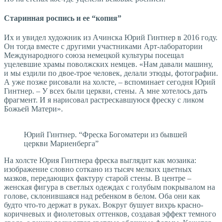
Старинная роспись и ее “копия”
Их и увидел художник из Ачинска Юрий Гинтнер в 2016 году.
Он тогда вместе с другими участниками Арт-лаборатории
Международного союза немецкой культуры посещал
уцелевшие храмы поволжских немцев. «Нам давали машину,
и мы ездили по двое­-трое человек, делали этюды, фотографии.
А уже позже рисовали на холсте, – вспоминает сегодня Юрий
Гинтнер. – У всех были церкви, стены. А мне хотелось дать
фрагмент. И я нарисовал растрескавшуюся фреску с ликом
Божьей Матери».
Юрий Гинтнер. “Фреска Богоматери из бывшей
церкви Мариенберга”
На холсте Юрия Гинтнера фреска выглядит как мозаика:
изображение словно соткано из тысяч мелких цветных
мазков, передающих фактуру старой стены. В центре –
женская фигура в светлых одеждах с голубым покрывалом на
голове, склонившаяся над ребенком в белом. Оба они как
будто что-то держат в руках. Вокруг бушует вихрь красно-
коричневых и фиолетовых оттенков, создавая эффект темного