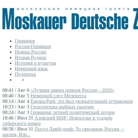
Германия
Россия-Германия
Немцы России
Вторая Родина
История и культура
Немецкий язык
Подписка
08:41 / Авг 6
«Лучшие имена немцев России – 2026»
08:40 / Авг 5
Немецкий след Мелекесса
08:14 / Авг 4
Europa-Park: это был увлекательный аттракцион
18:23 / Авг 3
Геополитика рыбных палочек
08:24 / Авг 3
Германия: летний политический шторм
18:46 / Июл 31
Азовский ННР: Новоселье в усадьбе
сибирского немца
08:58 / Июл 31
Посол Ламбсдорф: До свидания, Россия, –
шалом, Изр...