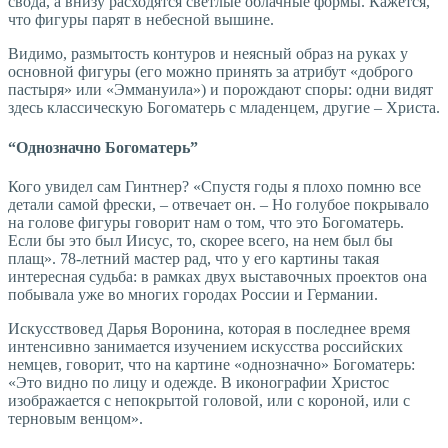
свода, а внизу расходятся светлые облачные формы. Кажется,
что фигуры парят в небесной вышине.
Видимо, размытость контуров и неясный образ на руках у
основной фигуры (его можно принять за атрибут «доброго
пастыря» или «Эммануила») и порождают споры: одни видят
здесь классическую Богоматерь с младенцем, другие – Христа.
“Однозначно Богоматерь”
Кого увидел сам Гинтнер? «Спустя годы я плохо помню все
детали самой фрески, – отвечает он. – Но голубое покрывало
на голове фигуры говорит нам о том, что это Богоматерь.
Если бы это был Иисус, то, скорее всего, на нем был бы
плащ». 78-летний мастер рад, что у его картины такая
интересная судьба: в рамках двух выставочных проектов она
побывала уже во многих городах России и Германии.
Искусствовед Дарья Воронина, которая в последнее время
интенсивно занимается изучением искусства российских
немцев, говорит, что на картине «однозначно» Богоматерь:
«Это видно по лицу и одежде. В иконографии Христос
изображается с непокрытой головой, или с короной, или с
терновым венцом».