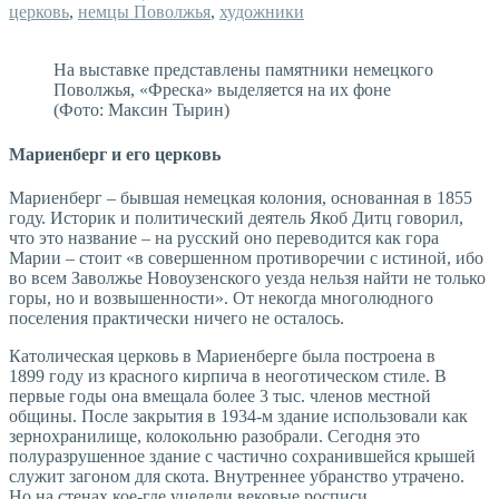
церковь
,
немцы Поволжья
,
художники
На выставке представлены памятники немецкого
Поволжья, «Фреска» выделяется на их фоне
(Фото: Максин Тырин)
Мариенберг и его церковь
Мариенберг – бывшая немецкая колония, основанная в 1855
году. Историк и политический деятель Якоб Дитц говорил,
что это название – на русский оно переводится как гора
Марии – стоит «в совершенном противоречии с истиной, ибо
во всем Заволжье Новоузенского уезда нельзя найти не только
горы, но и возвышенности». От некогда многолюдного
поселения практически ничего не осталось.
Католическая церковь в Мариенберге была построена в
1899 году из красного кирпича в неоготическом стиле. В
первые годы она вмещала более 3 тыс. членов местной
общины. После закрытия в 1934-м здание использовали как
зернохранилище, колокольню разобрали. Сегодня это
полуразрушенное здание с частично сохранившейся крышей
служит загоном для скота. Внутреннее убранство утрачено.
Но на стенах кое-где уцелели вековые росписи.