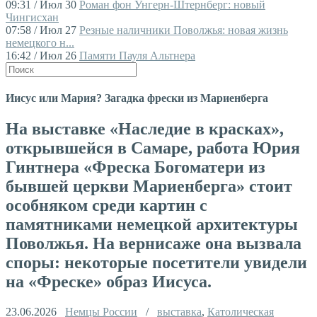
09:31 / Июл 30
Роман фон Унгерн-Штернберг: новый
Чингисхан
07:58 / Июл 27
Резные наличники Поволжья: новая жизнь
немецкого н...
16:42 / Июл 26
Памяти Пауля Альтнера
Иисус или Мария? Загадка фрески из Мариенберга
На выставке «Наследие в красках»,
открывшейся в Самаре, работа Юрия
Гинтнера «Фреска Богоматери из
бывшей церкви Мариенберга» стоит
особняком среди картин с
памятниками немецкой архитектуры
Поволжья. На вернисаже она вызвала
споры: некоторые посетители увидели
на «Фреске» образ Иисуса.
23.06.2026
Немцы России
/
выставка
,
Католическая