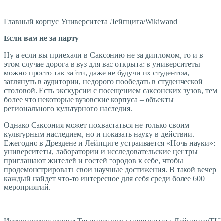
Главный корпус Университета Лейпцига/Wikiwand
Если вам не за парту
Ну а если вы приехали в Саксонию не за дипломом, то и в
этом случае дорога в вуз для вас открыта: в университеты
можно просто так зайти, даже не будучи их студентом,
заглянуть в аудитории, недорого пообедать в студенческой
столовой. Есть экскурсии с посещением саксонских вузов, тем
более что некоторые вузовские корпуса – объекты
регионального культурного наследия.
Однако Саксония может похвастаться не только своим
культурным наследием, но и показать науку в действии.
Ежегодно в Дрездене и Лейпциге устраивается «Ночь науки»:
университеты, лаборатории и исследовательские центры
приглашают жителей и гостей городов к себе, чтобы
продемонстрировать свои научные достижения. В такой вечер
каждый найдет что-то интересное для себя среди более 600
мероприятий.
Историческое здание Технического университета Лейпцига/T