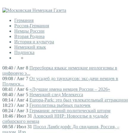
Германия
Россия-Германия
Немцы России
Вторая Родина
История и культура
Немецкий язык
Подписка
08:40 / Авг 8
Пересборка языка: немецкие неологизмы в
цифровую э...
09:08 / Авг 7
От усадеб до таунхаусов: экс-дачи немцев в
Подмоск...
08:41 / Авг 6
«Лучшие имена немцев России – 2026»
08:40 / Авг 5
Немецкий след Мелекесса
08:14 / Авг 4
Europa-Park: это был увлекательный аттракцион
18:23 / Авг 3
Геополитика рыбных палочек
08:24 / Авг 3
Германия: летний политический шторм
18:46 / Июл 31
Азовский ННР: Новоселье в усадьбе
сибирского немца
08:58 / Июл 31
Посол Ламбсдорф: До свидания, Россия, –
шалом, Изр...