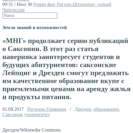
09:31 / Июл 30
Роман фон Унгерн-Штернберг: новый
Чингисхан
Земля знаний и возможностей
«МНГ» продолжает серию публикаций
о Саксонии. В этот раз статья
наверняка заинтересует студентов и
будущих абитуриентов: саксонские
Лейпциг и Дрезден смогут предложить
им качественное образование вкупе с
приемлемыми ценами на аренду жилья
и продукты питания.
01.09.2017
Регионы Германии
/
Дрезден
,
образование
,
Саксония
,
университет
Дрезден/Wikimedia Commons