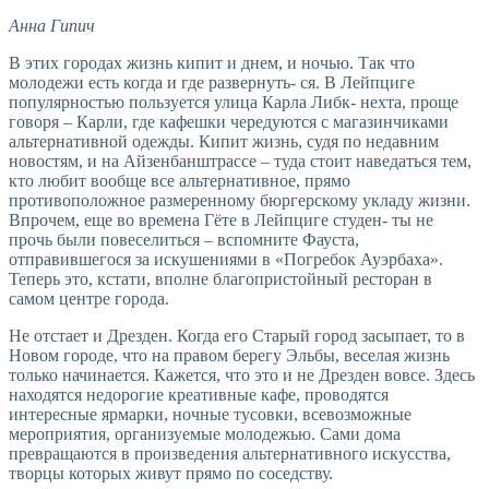
Анна Гипич
В этих городах жизнь кипит и днем, и ночью. Так что
молодежи есть когда и где развернуть- ся. В Лейпциге
популярностью пользуется улица Карла Либк- нехта, проще
говоря – Карли, где кафешки чередуются с магазинчиками
альтернативной одежды. Кипит жизнь, судя по недавним
новостям, и на Айзенбанштрассе – туда стоит наведаться тем,
кто любит вообще все альтернативное, прямо
противоположное размеренному бюргерскому укладу жизни.
Впрочем, еще во времена Гёте в Лейпциге студен- ты не
прочь были повеселиться – вспомните Фауста,
отправившегося за искушениями в «Погребок Ауэрбаха».
Теперь это, кстати, вполне благопристойный ресторан в
самом центре города.
Не отстает и Дрезден. Когда его Старый город засыпает, то в
Новом городе, что на правом берегу Эльбы, веселая жизнь
только начинается. Кажется, что это и не Дрезден вовсе. Здесь
находятся недорогие креативные кафе, проводятся
интересные ярмарки, ночные тусовки, всевозможные
мероприятия, организуемые молодежью. Сами дома
превращаются в произведения альтернативного искусства,
творцы которых живут прямо по соседству.