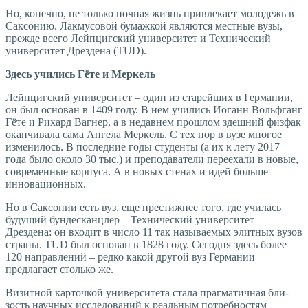
Но, конечно, не только ночная жизнь привлекает молодежь в
Саксонию. Лакмусовой бумажкой являются местные вузы,
прежде всего Лейпцигский университет и Технический
университет Дрездена (TUD).
Здесь учились Гёте и Меркель
Лейпцигский университет – один из старейших в Германии,
он был основан в 1409 году. В нем учились Иоганн Вольфганг
Гёте и Рихард Вагнер, а в недавнем прошлом здешний физфак
оканчивала сама Ангела Меркель. С тех пор в вузе многое
изменилось. В последние годы студенты (а их к лету 2017
года было около 30 тыс.) и преподаватели переехали в новые,
современные корпуса. А в новых стенах и идей больше
инновационных.
Но в Саксонии есть вуз, еще престижнее того, где училась
будущий бундесканцлер – Технический университет
Дрездена: он входит в число 11 так называемых элитных вузов
страны. TUD был основан в 1828 году. Сегодня здесь более
120 направлений – редко какой другой вуз Германии
предлагает столько же.
Визитной карточкой университета стала прагматичная бли-
зость научных исследований к реальным потребностям