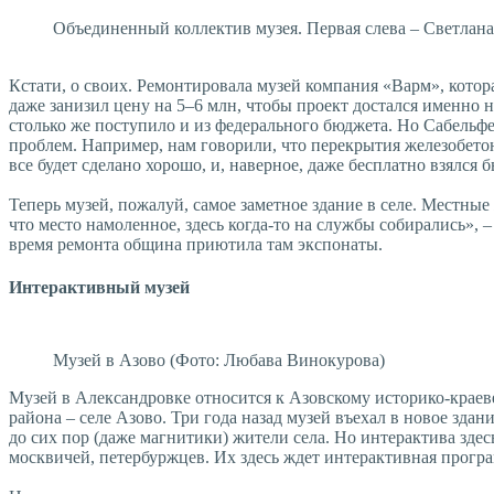
Объединенный коллектив музея. Первая слева – Светлана
Кстати, о своих. Ремонтировала музей компания «Варм», кото
даже занизил цену на 5–6 млн, чтобы проект достался именно 
столько же поступило и из федерального бюджета. Но Сабельфе
проблем. Например, нам говорили, что перекрытия железобетонн
все будет сделано хорошо, и, наверное, даже бесплатно взялся б
Теперь музей, пожалуй, самое заметное здание в селе. Местные
что место намоленное, здесь когда-то на службы собирались», 
время ремонта община при­ютила там экспонаты.
Интерактивный музей
Музей в Азово (Фото: Любава Винокурова)
Музей в Александровке относится к Азовскому историко-краев
района – селе Азово. Три года назад музей въехал в новое здан
до сих пор (даже магнитики) жители села. Но интерактива зде
москвичей, петербуржцев. Их здесь ждет интерактивная прогр