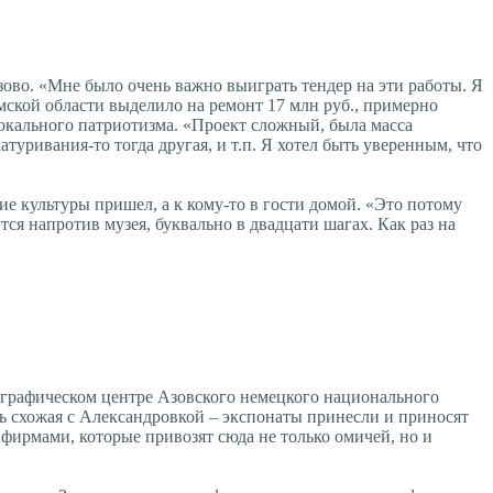
ово. «Мне было очень важно выиграть тендер на эти работы. Я
мской области выделило на ремонт 17 млн руб., примерно
 локального патриотизма. «Проект сложный, была масса
уривания-то тогда другая, и т.п. Я хотел быть уверенным, что
ние культуры пришел, а к кому-то в гости домой. «Это потому
ся напротив музея, буквально в двадцати шагах. Как раз на
еографическом центре Азовского немецкого национального
десь схожая с Александровкой – экспонаты принесли и приносят
 фирмами, которые привозят сюда не только омичей, но и