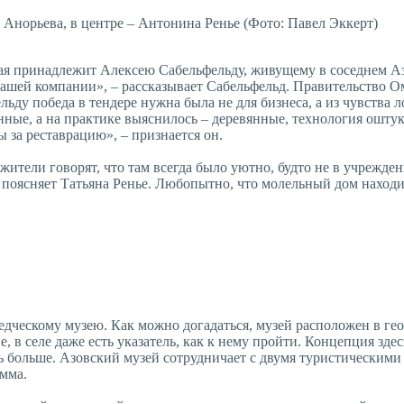
 Анорьева, в центре – Антонина Ренье (Фото: Павел Эккерт)
рая принадлежит Алексею Сабельфельду, живущему в соседнем Аз
нашей компании», – рассказывает Сабельфельд. Правительство О
льду победа в тендере нужна была не для бизнеса, а из чувства
ые, а на практике выяснилось – деревянные, технология оштукат
ы за реставрацию», – признается он.
 жители говорят, что там всегда было уютно, будто не в учрежде
– поясняет Татьяна Ренье. Любопытно, что молельный дом находит
едческому музею. Как можно догадаться, музей расположен в г
ие, в селе даже есть указатель, как к нему пройти. Концепция з
сь больше. Азовский музей сотрудничает с двумя туристическими
амма.