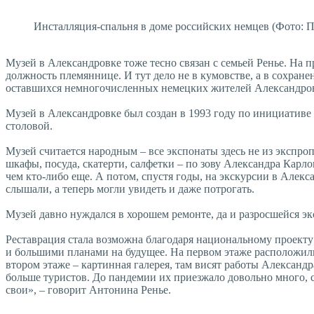
Инсталляция-спальня в доме российских немцев (Фото: П
Музей в Александровке тоже тесно связан с семьей Ренье. На 
должность племяннице. И тут дело не в кумовстве, а в сохране
оставшихся немногочисленных немецких жителей Александровки
Музей в Александровке был создан в 1993 году по инициативе 
столовой.
Музей считается народным – все экспонаты здесь не из экспр
шкафы, посуда, скатерти, салфетки – по зову Александра Карл
чем кто-либо еще. А потом, спустя годы, на экскурсии в Алек
слышали, а теперь могли увидеть и даже потрогать.
Музей давно нуждался в хорошем ремонте, да и разросшейся экс
Реставрация стала возможна благодаря национальному проекту 
и большими планами на будущее. На первом этаже расположилис
втором этаже – картинная галерея, там висят работы Александр
больше туристов. До пандемии их приезжало довольно много, с
свои», – говорит Антонина Ренье.