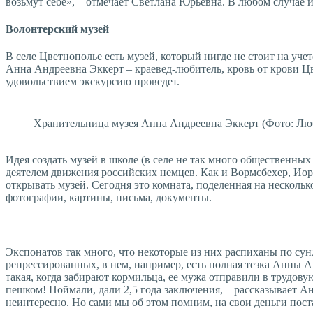
возьмут себе», – отмечает Светлана Юрьевна. В любом случае и
Волонтерский музей
В селе Цветнополье есть музей, который нигде не стоит на уч
Анна Андреевна Эккерт – крае­вед-любитель, кровь от крови Ц
удовольствием экскурсию проведет.
Хранительница музея Анна Андреевна Эккерт (Фото: Лю
Идея создать музей в школе (в селе не так много общественн
деятелем движения российских немцев. Как и Вормсбехер, Иор
открывать музей. Сегодня это комната, поделенная на нескольк
фотографии, картины, письма, документы.
Экспонатов так много, что некоторые из них распиханы по сунд
репрессированных, в нем, например, есть полная тезка Анны Ан
такая, когда забирают кормильца, ее мужа отправили в трудову
пешком! Поймали, дали 2,5 года заключения, – рассказывает Ан
неинтересно. Но сами мы об этом помним, на свои деньги пост