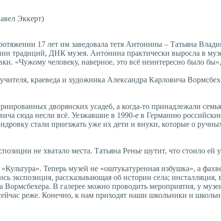
авел Эккерт)
протяжении 17 лет им заведовала тетя Антонины – Татьяна Влади
нии традиций, ДНК музея. Антонина практически выросла в музее
. «Чужому человеку, наверное, это всё неинтересно было бы», 
учителя, краеведа и художника Александра Карловича Вормс­бехе
оприированных дворянских усадеб, а когда-то принадлежали сем
овича сюда несли всё. Уезжавшие в 1990-е в Германию российск
сандровку стали приезжать уже их дети и внуки, которые о руч
позиции не хватало места. Татьяна Ренье шутит, что стоило ей у
«Культура». Теперь музей не «оштукатуренная избушка», а фахв
ь экспозиция, рассказывающая об истории села; инсталляция, в
а Вормсбехера. В галерее можно проводить мероприятия, у музея 
ейчас реже. Конечно, к нам приходят наши школьники и школьник