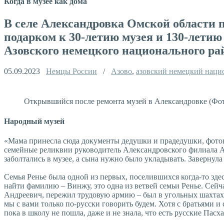
Когда в музее как дома
В селе Александровка Омской области 
подарком к 30-летию музея и 130-летию
Азовского немецкого национального ра
05.09.2023
Немцы России
/
Азово
,
азовский немецкий наци
Открывшийся после ремонта музей в Александровке (Фот
Народный музей
«Мама принесла сюда документы дедушки и прадедушки, фотогр
семейные реликвии руководитель Александровского филиала Аз
заболтались в музее, а сына нужно было укладывать. Завернула 
Семья Ренье была одной из первых, поселившихся когда-то зде
найти фамилию – Винжу, это одна из ветвей семьи Ренье. Сей
Андреевич, пережил трудовую армию – был в угольных шахтах 
мы с вами только по-русски говорить будем. Хотя с братьями и
пока в школу не пошла, даже и не знала, что есть русские Пас