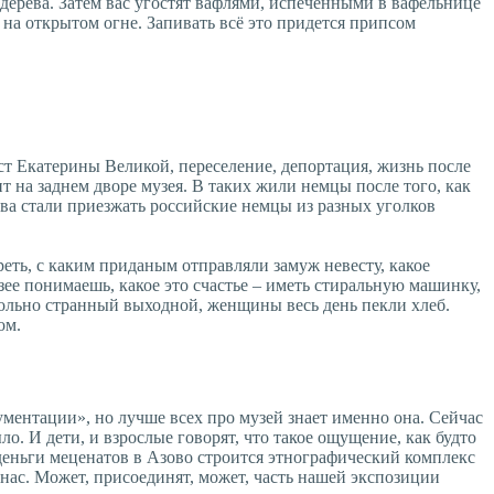
 дерева. Затем вас угостят вафлями, испеченными в вафельнице
 на открытом огне. Запивать всё это придется припсом
ст Екатерины Великой, переселение, депортация, жизнь после
т на заднем дворе музея. В таких жили немцы после того, как
тва стали приезжать российские немцы из разных уголков
еть, с каким приданым отправляли замуж невесту, какое
ее понимаешь, какое это счастье – иметь стиральную машинку,
вольно странный выходной, женщины весь день пекли хлеб.
ом.
ументации», но лучше всех про музей знает именно она. Сейчас
о. И дети, и взрослые говорят, что такое ощущение, как будто
 деньги меценатов в Азово строится этнографический комплекс
нас. Может, присоединят, может, часть нашей экспозиции