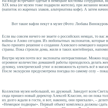
На входе встречают одетые в немецкие костюмы сотрудники, вы 
XIX века (ее музею тоже подарили жители), при желании можно 
(напиток из жареных злаков, альтернатива кофе). А затем начин
Вот такие вафли пекут в музее (Фото: Любава Винокуров
Если вы совсем ничего не знаете о российских немцах, то вас
войны и Азово сегодня. Из любопытных экспонатов, которые вр
было принято решение о создании Азовского немецкого национа
страны. Пока строили дома, жили в таких контейнерах, напом
Внутри музея почти все экспонаты интерактивные. Можно поде
огромное количество домашней работы приходилось делать жен
духовку, электрический утюг и возможность купить всё в маг
После экскурсии предусмотрена поездка по самому селу – пока
Коллектив музея небольшой, но дружный. Заведует всем Светла
сюда пришел новый директор Алексей Классин, но он пока тольк
их долго ждали в гости, и вот, наконец, они приехали», – дел
«Немецкое подворье». Первый объект комплекса должны сдать в