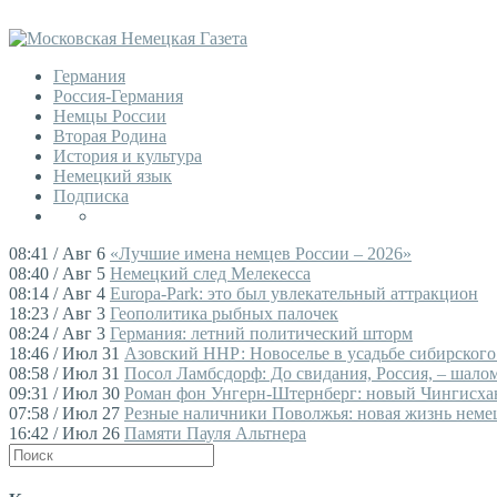
Германия
Россия-Германия
Немцы России
Вторая Родина
История и культура
Немецкий язык
Подписка
08:41 / Авг 6
«Лучшие имена немцев России – 2026»
08:40 / Авг 5
Немецкий след Мелекесса
08:14 / Авг 4
Europa-Park: это был увлекательный аттракцион
18:23 / Авг 3
Геополитика рыбных палочек
08:24 / Авг 3
Германия: летний политический шторм
18:46 / Июл 31
Азовский ННР: Новоселье в усадьбе сибирского
08:58 / Июл 31
Посол Ламбсдорф: До свидания, Россия, – шалом,
09:31 / Июл 30
Роман фон Унгерн-Штернберг: новый Чингисха
07:58 / Июл 27
Резные наличники Поволжья: новая жизнь немец
16:42 / Июл 26
Памяти Пауля Альтнера