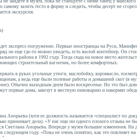
не зайдете в музей, пока не станцуете с ними танец у майского
самому залить тесто в форму и следить, чтобы десерт не сгорел
ается экскурсия.
а)
 ждет экспресс-погружение. Первые иностранцы на Руси, Манифе
яд ли еще где-то можно увидеть, есть жилой контейнер. Он стои
льного района в 1992 году. Тогда сюда на новое место жительс
инающих строительный вагончик, но более комфортных.
ржать в руках угольные утюги, маслобойку, коромысло, посмотр
щинам, а ведь еще были полевые работы и домашний скот (в муз
азине). Обычно выходным днем было воскресенье. Но это был до
жут первые дома, завезут в местную пивоварню и накормят обед
на Анорьева (хотя ее должность называется «специалист по док
о принимает дела). «У нас еще ни одного плохого отзыва не был
ится Светлана Анорьева. Впереди у музея большие изменения. На
 следующем году. «Пока не очень понятно, как это повлияет на 