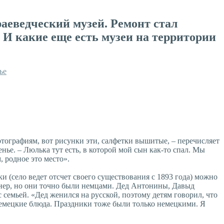
аеведческий музей. Ремонт стал
 И какие еще есть музеи на территории
ье
тографиям, вот рисунки эти, салфетки вышитые, – перечисляет
е. – Люлька тут есть, в которой мой сын как-то спал. Мы
, родное это место».
и (село ведет отсчет своего существования с 1893 года) можно
манер, но они точно были немцами. Дед Антонины, Давыд
семьей. «Дед женился на русской, поэтому детям говорил, что
и немецкие блюда. Праздники тоже были только немецкими. Я