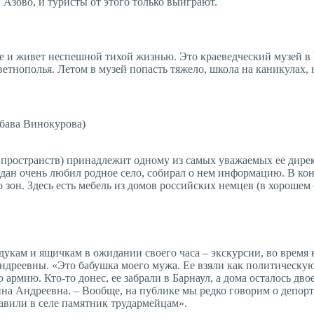
 Азово, и туристы от этого только выиграют.
ете и живет неспешной тихой жизнью. Это краеведческий музей 
ветнополья. Летом в музей попасть тяжело, школа на каникулах,
бава Винокурова)
ых пространств) принадлежит одному из самых уважаемых ее ди
дан очень любил родное село, собирал о нем информацию. В кон
о зон. Здесь есть мебель из домов российских немцев (в хороше
укам и ящичкам в ожидании своего часа – экскурсии, во время к
дреевны. «Это бабушка моего мужа. Ее взяли как политическую. 
ю армию. Кто-то донес, ее забрали в Барнаул, а дома осталось д
на Андреевна. – Вообще, на публике мы редко говорим о депорта
авили в селе памятник трудармейцам».