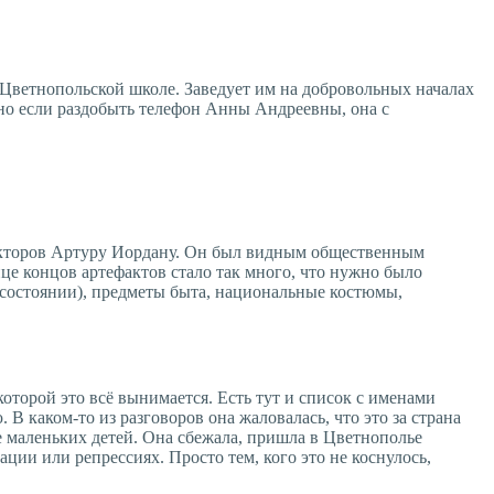
в Цветнопольской школе. Заведует им на добровольных началах
 но если раздобыть телефон Анны Андреевны, она с
ректоров Артуру Иордану. Он был видным общественным
це концов артефактов стало так много, что нужно было
м состоянии), предметы быта, национальные костюмы,
оторой это всё вынимается. Есть тут и список с именами
В каком-то из разговоров она жаловалась, что это за страна
вое маленьких детей. Она сбежала, пришла в Цветнополье
ции или репрессиях. Просто тем, кого это не коснулось,