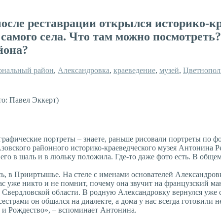
после реставрации открылся историко-кр
 самого села. Что там можно посмотреть?
йона?
ональный район
,
Александровка
,
краеведение
,
музей
,
Цветнопол
о: Павел Эккерт)
афические портреты – знаете, раньше рисовали портреты по фо
овского районного историко-краеведческого музея Антонина Рень
его в шаль и в люльку положила. Где-то даже фото есть. В общем
сь, в Прииртышье. На стеле с именами основателей Александровк
час уже никто и не помнит, почему она звучит на французский 
Свердловской области. В родную Александровку вернулся уже с 
 сестрами он общался на диалекте, а дома у нас всегда готовил
ха и Рождество», – вспоминает Антонина.