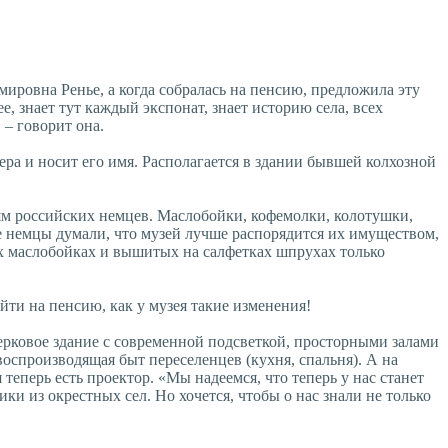
мировна Ренье, а когда собралась на пенсию, предложила эту
, знает тут каждый экспонат, знает историю села, всех
– говорит она.
ра и носит его имя. Располагается в здании бывшей колхозной
ьям российских немцев. Маслобойки, кофемолки, колотушки,
ие немцы думали, что музей лучше распорядится их имуществом,
ных маслобойках и вышитых на салфетках шпрухах только
йти на пенсию, как у музея такие изменения!
ерковое здание с современной подсветкой, просторными залами
оспроизводящая быт переселенцев (кухня, спальня). А на
теперь есть проектор. «Мы надеемся, что теперь у нас станет
и из окрестных сел. Но хочется, чтобы о нас знали не только