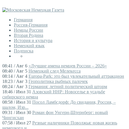
Германия
Россия-Германия
Немцы России
Вторая Родина
История и культура
Немецкий язык
Подписка
08:41 / Авг 6
«Лучшие имена немцев России – 2026»
08:40 / Авг 5
Немецкий след Мелекесса
08:14 / Авг 4
Europa-Park: это был увлекательный аттракцион
18:23 / Авг 3
Геополитика рыбных палочек
08:24 / Авг 3
Германия: летний политический шторм
18:46 / Июл 31
Азовский ННР: Новоселье в усадьбе
сибирского немца
08:58 / Июл 31
Посол Ламбсдорф: До свидания, Россия, –
шалом, Изр...
09:31 / Июл 30
Роман фон Унгерн-Штернберг: новый
Чингисхан
07:58 / Июл 27
Резные наличники Поволжья: новая жизнь
немецкого н...