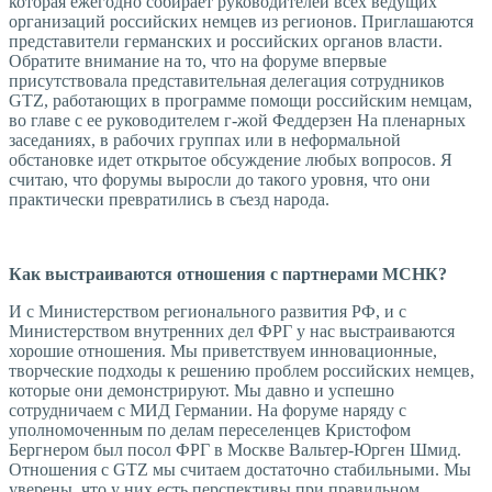
которая ежегодно собирает руководителей всех ведущих
организаций российских немцев из регионов. Приглашаются
представители германских и российских органов власти.
Обратите внимание на то, что на форуме впервые
присутствовала представительная делегация сотрудников
GTZ, работающих в программе помощи российским немцам,
во главе с ее руководителем г-жой Феддерзен На пленарных
заседаниях, в рабочих группах или в неформальной
обстановке идет открытое обсуждение любых вопросов. Я
считаю, что форумы выросли до такого уровня, что они
практически превратились в съезд народа.
Как выстраиваются отношения с партнерами МСНК?
И с Министерством регионального развития РФ, и с
Министерством внутренних дел ФРГ у нас выстраиваются
хорошие отношения. Мы приветствуем инновационные,
творческие подходы к решению проблем российских немцев,
которые они демонстрируют. Мы давно и успешно
сотрудничаем с МИД Германии. На форуме наряду с
уполномоченным по делам переселенцев Кристофом
Бергнером был посол ФРГ в Москве Вальтер-Юрген Шмид.
Отношения с GTZ мы считаем достаточно стабильными. Мы
уверены, что у них есть перспективы при правильном