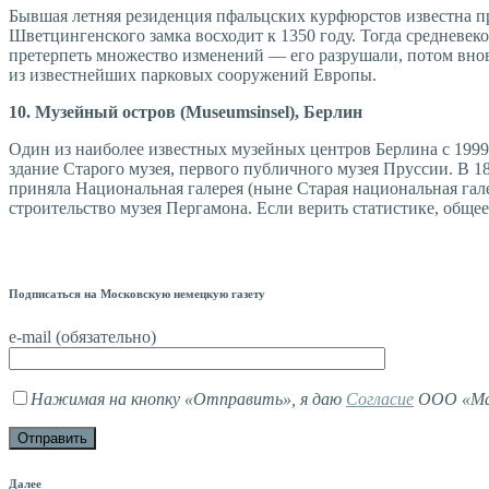
Бывшая летняя резиденция пфальцских курфюрстов известна п
Шветцингенского замка восходит к 1350 году. Тогда средневек
претерпеть множество изменений — его разрушали, потом внов
из известнейших парковых сооружений Европы.
10. Музейный остров (Museumsinsel), Берлин
Один из наиболее известных музейных центров Берлина с 1999 
здание Старого музея, первого публичного музея Пруссии. В 1
приняла Национальная галерея (ныне Старая национальная гале
строительство музея Пергамона. Если верить статистике, общее
Подписаться на Московскую немецкую газету
e-mail (обязательно)
Нажимая на кнопку «Отправить», я даю
Согласие
ООО «Мав
Далее