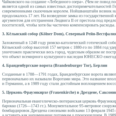
Чайковского на создание «Лебединого озера». (Чем не повод 
является одной из самых известных достопримечательностей Г
современниками сказочным королем. Нойшванштайн возник на 
продолжалось 17 лет. На возведение замка из государственной
аргументом для отстранения Людвига II от престола под предло
посетителей, чтобы хотя бы частично компенсировать расходы.
3. Кёльнский собор (Kölner Dom), Северный Рейн-Вестфали
Заложенный в 1248 году римско-католический готический собор
Кёльнский собор высотой 157 метров с 1880-го по 1884 год у
уничтожен практически весь город, чудесным образом не постр
что объект всемирного культурного наследия ЮНЕСКО ежегод
4. Бранденбургские ворота (Brandenburger Tor), Берлин
Cозданные в 1788—1791 го­дах, Бранденбургские ворота явля
первоначально их называли Воротами мира. Это название впол
и Германии, а в 1989 году стали достойным воплощением восс
5. Церковь Фрауэнкирхе (Frauenkirche) в Дрездене, Саксони
Первоначальная евангелическо-лютеранская церковь Фрауэнки
барокко (1726—1743 гг.). Монументальное 95-метровое сооруже
бомбардировок Дрездена союзными войсками 13 февраля 1945 
а оставить как напоминание потомкам о произошедшем. В 198