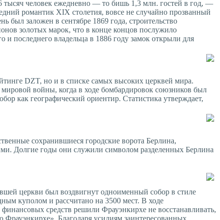
 тысяч человек ежедневно — то бишь 1,3 млн. гостей в год, —
ледний романтик XIX столетия, вовсе не случайно прозванный
 был заложен в сентябре 1869 года, строительство
ионов золотых марок, что в конце концов послужило
го и последнего владельца в 1886 году замок открыли для
ейтинге DZT, но и в списке самых высоких церквей мира.
й мировой войны, когда в ходе бомбардировок союзников был
собор как географический ориентир. Статистика утверждает,
ственные сохранившиеся городские ворота Берлина,
кими. Долгие годы они служили символом разделенных Берлина
авшей церкви был воздвигнут одноименный собор в стиле
ным куполом и рассчитано на 3500 мест. В ходе
 финансовых средств решили Фрауэнкирхе не восстанавливать,
ию Фрауэнкирхе». Благодаря усилиям заинтересованных