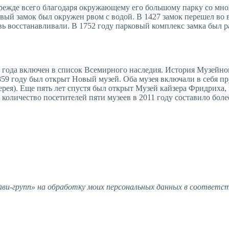
режде всего благодаря окружающему его большому парку со мно
овый замок был окружен рвом с водой. В 1427 замок перешел во
ь восстанавливали. В 1752 году парковый комплекс замка был р
года включен в список Всемирного наследия. История Музейного 
859 году был открыт Новый музей. Оба музея включали в себя пр
рея). Еще пять лет спустя был открыт Музей кайзера Фридриха,
 количество посетителей пяти музеев в 2011 году составило боле
и-групп» на обработку моих персональных данных в соответс