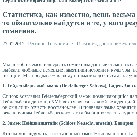
Берлинские ворота мира или гамбургские зазывалы?
Статистика, как известно, вещь весьма
то обязательно найдутся и те, у кого ре
сомнения.
25.05.2012
Регионы Германии
/
Германия
,
достопримечател
Мы не собираемся подвергать сомнениям данные онлайн-исслед
выбрали любимые немецкие памятники истории и культуры, на 
позиций. Мы предлагаем вашему вниманию десять самых лучши
1. Гейдельбергский замок (Heidelberger Schloss), Баден-Вюрт
Список возглавил Гейдельбергский замок, возвышающийся над 
Гейдельберга до конца XVII века являлся главной резиденцие
он был лишь отчасти восстановлен. В подвалах замка хранится 
века к руинам Гейдельбергского замка были проложены туристи
2. Замок Нойшванштайн (Schloss Neuschwanstein), Бавария
Кто бы мог подумать, что сказочный замок Нойшванштайн бава