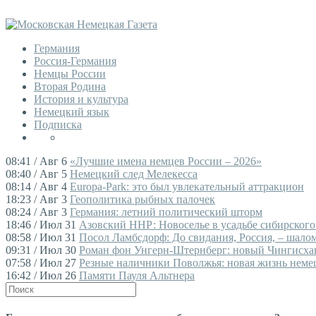
Германия
Россия-Германия
Немцы России
Вторая Родина
История и культура
Немецкий язык
Подписка
08:41 / Авг 6
«Лучшие имена немцев России – 2026»
08:40 / Авг 5
Немецкий след Мелекесса
08:14 / Авг 4
Europa-Park: это был увлекательный аттракцион
18:23 / Авг 3
Геополитика рыбных палочек
08:24 / Авг 3
Германия: летний политический шторм
18:46 / Июл 31
Азовский ННР: Новоселье в усадьбе сибирского
08:58 / Июл 31
Посол Ламбсдорф: До свидания, Россия, – шалом,
09:31 / Июл 30
Роман фон Унгерн-Штернберг: новый Чингисха
07:58 / Июл 27
Резные наличники Поволжья: новая жизнь немец
16:42 / Июл 26
Памяти Пауля Альтнера