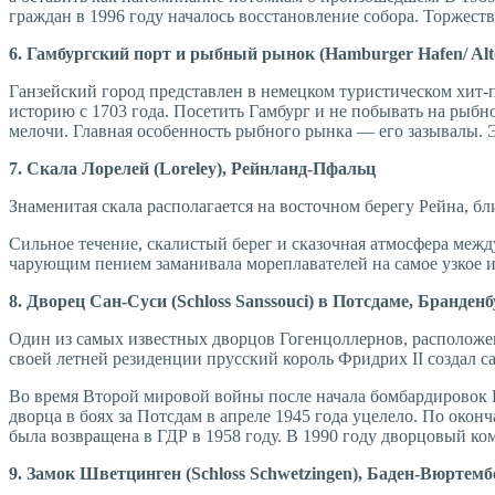
граждан в 1996 году началось восстановление собора. Торжест
6. Гамбургский порт и рыбный рынок (Hamburger Hafen/ Alto
Ганзейский город представлен в немецком туристическом хит
историю с 1703 года. Посетить Гамбург и не побывать на рыб
мелочи. Главная особенность рыбного рынка — его зазывалы. 
7. Скала Лорелей (Loreley), Рейнланд-Пфальц
Знаменитая скала располагается на восточном берегу Рейна, 
Сильное течение, скалистый берег и сказочная атмосфера меж
чарующим пением заманивала мореплавателей на самое узкое и о
8. Дворец Сан-Суси (Schloss Sanssouci) в Потсдаме, Бранденб
Один из самых известных дворцов Гогенцоллернов, расположен
своей летней резиденции прусский король Фридрих II создал с
Во время Второй мировой войны после начала бомбардировок Б
дворца в боях за Потсдам в апреле 1945 года уцелело. По око
была возвращена в ГДР в 1958 году. В 1990 году дворцовый ко
9. Замок Шветцинген (Schloss Schwetzingen), Баден-Вюртемб