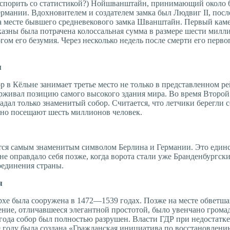
поспорить со статистикой?) Нойшванштайн, принимающий около 6
ермании. Вдохновителем и создателем замка был Людвиг II, пос
месте бывшего средневекового замка Шванштайн. Первый камень
 казны была потрачена колоссальная сумма в размере шести милл
гом его безумия. Через несколько недель после смерти его перво
я
 в Кёльне занимает третье место не только в представленном р
держивал позицию самого высокого здания мира. Во время Второ
адал только знаменитый собор. Считается, что летчики берегли 
но посещают шесть миллионов человек.
ются самым знаменитым символом Берлина и Германии. Это един
не оправдало себя позже, когда ворота стали уже Бранденбургс
оединения страны.
я
рхе была сооружена в 1472—1539 годах. Позже на месте обветш
ние, отличавшееся элегантной простотой, было увенчано громад
года собор был полностью разрушен. Власти ГДР при недостатке
9 году была создана «Гражданская инициатива по восстановлен