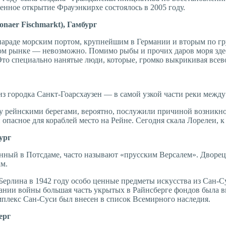
венное открытие Фрауэнкирхе состоялось в 2005 году.
naer Fischmarkt), Гамбург
-параде морским портом, крупнейшим в Германии и вторым по г
ном рынке — невозможно. Помимо рыбы и прочих даров моря зде
Это специально нанятые люди, которые, громко выкрикивая все
близ городка Санкт-Гоарсхаузен — в самой узкой части реки меж
ду рейнскими берегами, вероятно, послужили причиной возникно
пасное для кораблей место на Рейне. Сегодня скала Лорелеи, к 
ург
ный в Потсдаме, часто называют «прусским Версалем». Дворец в
ам.
ерлина в 1942 году особо ценные предметы искусства из Сан-С
нчании войны большая часть укрытых в Райнсберге фондов была в
мплекс Сан-Суси был внесен в список Всемирного наследия.
ерг