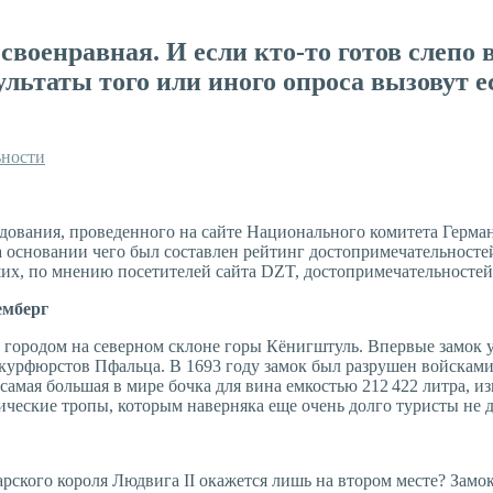
 своенравная. И если кто-то готов слеп
зультаты того или иного опроса вызовут е
ьности
ования, проведенного на сайте Национального комитета Герман
основании чего был составлен рейтинг достопримечательностей
х, по мнению посетителей сайта DZT, достопримечательностей 
емберг
городом на северном склоне горы Кёнигштуль. Впервые замок у
й курфюрстов Пфальца. В 1693 году замок был разрушен войскам
самая большая в мире бочка для вина емкостью 212 422 литра, из
ческие тропы, которым наверняка еще очень долго туристы не д
рского короля Людвига II окажется лишь на втором месте? Замо