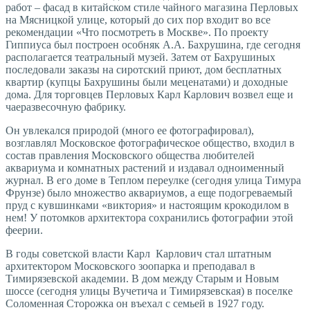
работ – фасад в китайском стиле чайного магазина Перловых
на Мясницкой улице, который до сих пор входит во все
рекомендации «Что посмотреть в Москве». По проекту
Гиппиуса был построен особняк А.А. Бахрушина, где сегодня
располагается театральный музей. Затем от Бахрушиных
последовали заказы на сиротский приют, дом бесплатных
квартир (купцы Бахрушины были меценатами) и доходные
дома. Для торговцев Перловых Карл Карлович возвел еще и
чаеразвесочную фабрику.
Он увлекался природой (много ее фотографировал),
возглавлял Московское фотографическое общество, входил в
состав правления Московского общества любителей
аквариума и комнатных растений и издавал одноименный
журнал. В его доме в Теплом переулке (сегодня улица Тимура
Фрунзе) было множество аквариумов, а еще подогреваемый
пруд с кувшинками «виктория» и настоящим крокодилом в
нем! У потомков архитектора сохранились фотографии этой
феерии.
В годы советской власти Карл Карлович стал штатным
архитектором Московского зоопарка и преподавал в
Тимирязевской академии. В дом между Старым и Новым
шоссе (сегодня улицы Вучетича и Тимирязевская) в поселке
Соломенная Сторожка он въехал с семьей в 1927 году.