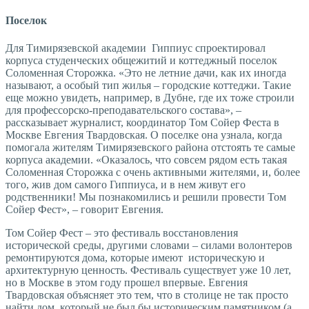
Поселок
Для Тимирязевской академии Гиппиус спроектировал
корпуса студенческих общежитий и коттеджный поселок
Соломенная Сторожка. «Это не летние дачи, как их иногда
называют, а особый тип жилья – городские коттеджи. Такие
еще можно увидеть, например, в Дубне, где их тоже строили
для профессорско-преподавательского состава», –
рассказывает журналист, координатор Том Сойер Феста в
Москве Евгения Твардовская. О поселке она узнала, когда
помогала жителям Тимирязевского района отстоять те самые
корпуса академии. «Оказалось, что совсем рядом есть такая
Соломенная Сторожка с очень активными жителями, и, более
того, жив дом самого Гиппиуса, и в нем живут его
родственники! Мы познакомились и решили провести Том
Сойер Фест», – говорит Евгения.
Том Сойер Фест – это фестиваль восстановления
исторической среды, другими словами – силами волонтеров
ремонтируются дома, которые имеют историческую и
архитектурную ценность. Фестиваль существует уже 10 лет,
но в Москве в этом году прошел впервые. Евгения
Твардовская объясняет это тем, что в столице не так просто
найти дом, который не был бы историческим памятником (а