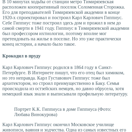
В 10 минутах ходьбы от станции метро Тимирязевская
расположен кооперативный поселок Соломенная Сторожка.
Его для преподавателей Тимирязевской академии в конце
1920-х спроектировал и построил Карл Карлович Гиппиус.
Себе Гиппиус тоже построил здесь дом и прожил в нем до
самой смерти в 1941 году. Гиппиус в Тимирязевской академии
был профессором ихтиологии, поэтому вполне мог
претендовать на жилье в поселке. Но это уже практически
конец истории, а начало было такое.
Крокодил в пруду
Карл Карлович Гиппиус родился в 1864 году в Санкт-
Петербурге. В Интернете пишут, что его отец был химиком,
но это неправда. Карл Густавович Гиппиус тоже был
архитектором, но строил преимущественно в Баку. Семья
происходила из остзейских немцев, но давно обрусела, хотя
немецкий язык знали и выписывали профильную литературу.
Портрет К.К. Гиппиуса в доме Гиппиуса (Фото:
Любава Винокурова)
Карл Карлович Гиппиус окончил Московское училище
живописи, ваяния и зодчества. Одна из самых известных его