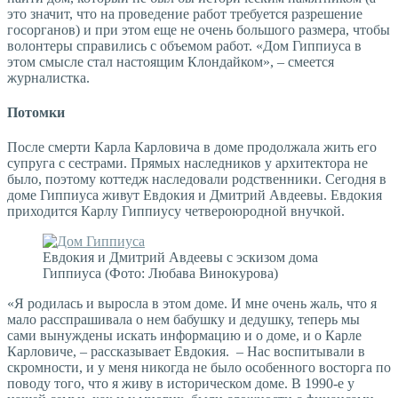
это значит, что на проведение работ требуется разрешение
госорганов) и при этом еще не очень большого размера, чтобы
волонтеры справились с объемом работ. «Дом Гиппиуса в
этом смысле стал настоящим Клондайком», – смеется
журналистка.
Потомки
После смерти Карла Карловича в доме продолжала жить его
супруга с сестрами. Прямых наследников у архитектора не
было, поэтому коттедж наследовали родственники. Сегодня в
доме Гиппиуса живут Евдокия и Дмитрий Авдеевы. Евдокия
приходится Карлу Гиппиусу четвероюродной внучкой.
Евдокия и Дмитрий Авдеевы с эскизом дома
Гиппиуса (Фото: Любава Винокурова)
«Я родилась и выросла в этом доме. И мне очень жаль, что я
мало расспрашивала о нем бабушку и дедушку, теперь мы
сами вынуждены искать информацию и о доме, и о Карле
Карловиче, – рассказывает Евдокия. – Нас воспитывали в
скромности, и у меня никогда не было особенного восторга по
поводу того, что я живу в историческом доме. В 1990-е у