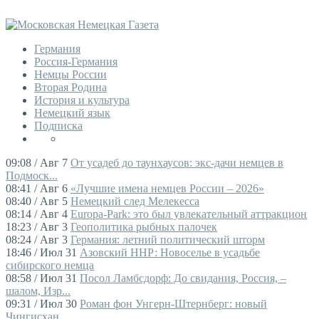
Германия
Россия-Германия
Немцы России
Вторая Родина
История и культура
Немецкий язык
Подписка
09:08 / Авг 7
От усадеб до таунхаусов: экс-дачи немцев в
Подмоск...
08:41 / Авг 6
«Лучшие имена немцев России – 2026»
08:40 / Авг 5
Немецкий след Мелекесса
08:14 / Авг 4
Europa-Park: это был увлекательный аттракцион
18:23 / Авг 3
Геополитика рыбных палочек
08:24 / Авг 3
Германия: летний политический шторм
18:46 / Июл 31
Азовский ННР: Новоселье в усадьбе
сибирского немца
08:58 / Июл 31
Посол Ламбсдорф: До свидания, Россия, –
шалом, Изр...
09:31 / Июл 30
Роман фон Унгерн-Штернберг: новый
Чингисхан