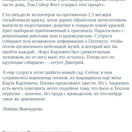
части дома, Том Сойер Фест ускорил этот процесс.
Сто пятьдесят волонтеров на протяжении 2,5 месяцев
соскабливали краску, затем дерево обработали антисептиком,
выпилили недостающие дощечки и покрыли новой краской.
Цвет выбирали приближенный к оригиналу. Параллельно с
ремонтными работами шли и краеведческие. Супруги
собирают всю возможную информацию о Гиппиусе, чтобы
потом организовать небольшой музей, в который мог бы
прийти каждый. «Карл Карлович был удивительным
человеком, но от него мало что осталось. Теперь вот по
крупицам собираем», – сетует Дмитрий.
А еще супруги хотят разбить новый сад. Сейчас в нем
сохранились корневища пионов, их выращивала еще жена
Карла Карловича. Пионы продолжают цвести. Но у Авдеевых
есть мечта повторить нечто подобное тому, что было в Теплом
переулке – конечно, без пруда с крокодилом, но что-нибудь
такое же диковинное.
Любава Винокурова