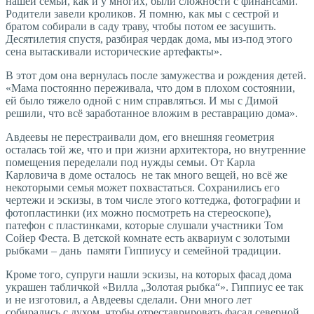
нашей семьи, как и у многих, были сложности с финансами.
Родители завели кроликов. Я помню, как мы с сестрой и
братом собирали в саду траву, чтобы потом ее засушить.
Десятилетия спустя, разбирая чердак дома, мы из-под этого
сена вытаскивали исторические артефакты».
В этот дом она вернулась после замужества и рождения детей.
«Мама постоянно переживала, что дом в плохом состоянии,
ей было тяжело одной с ним справляться. И мы с Димой
решили, что всё заработанное вложим в реставрацию дома».
Авдеевы не перестраивали дом, его внешняя геометрия
осталась той же, что и при жизни архитектора, но внутренние
помещения переделали под нужды семьи. От Карла
Карловича в доме осталось не так много вещей, но всё же
некоторыми семья может похвастаться. Сохранились его
чертежи и эскизы, в том числе этого коттеджа, фотографии и
фотопластинки (их можно посмотреть на стереоскопе),
патефон с пластинками, которые слушали участники Том
Сойер Феста. В детской комнате есть аквариум с золотыми
рыбками – дань памяти Гиппиусу и семейной традиции.
Кроме того, супруги нашли эскизы, на которых фасад дома
украшен табличкой «Вилла „Золотая рыбка“». Гиппиус ее так
и не изготовил, а Авдеевы сделали. Они много лет
собирались с духом, чтобы отреставрировать фасад северной