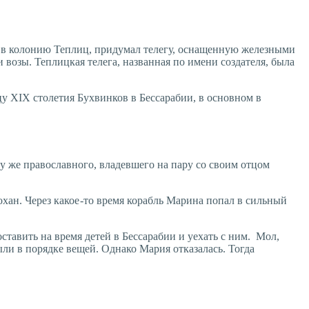
 в колонию Теплиц, придумал телегу, оснащенную железными
и возы. Теплицкая телега, названная по имени создателя, была
нцу XIX столетия Бухвинков в Бессарабии, в основном в
у же православного, владевшего на пару со своим отцом
охан. Через какое -то время корабль Марина попал в сильный
тавить на время детей в Бессарабии и уехать с ним. Мол,
ыли в порядке вещей. Однако Мария отказалась. Тогда