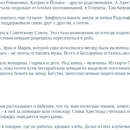
из Романовки, Катрин и Йохана – другие родственники. А Арест
уехали подальше от плохих воспоминаний, в Готешты. Там бабушк
ошлись еще сильнее. Замфирула вышла замуж за немца Рудольфа Лу
 поддерживали связи друг с другом, а потом…
шла к Советскому Союзу. Это стало возможным по итогам подпис
стным немцам разрешили переселиться в рейх.
, Эрна и Мария, которой едва исполнился месяц) была включена 
алась – не хотела оставлять мужа. Всего в Бессарабии осталось о
ала женщины, старики и дети. Под конец – мужчины. Из порта Г
ь, пока почти всем бессарабским немцам не выделили поселения
ришлось бежать на запад. Бегство, многочисленные переселения 
 рассказывает о бабушке, что та, зная несколько языков, помога
ь – к ней за помощью шли отовсюду. Семья Арестиды считалась об
порядку передается через кровь.
в пекарне, где он работал, крошки хлеба. Делал из них клубочк