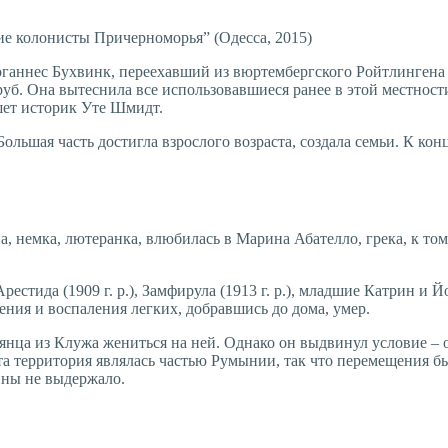
ие колонисты Причерноморья” (Одесса, 2015)
ганнес Бухвинк, переехавший из вюртембергского Ройтлингена
0 руб. Она вытеснила все использовавшиеся ранее в этой местност
шет историк Уте Шмидт.
Большая часть достигла взрослого возраста, создала семьи. К ко
 немка, лютеранка, влюбилась в Марина Абателло, грека, к том
стида (1909 г. р.), Замфирула (1913 г. р.), младшие Катрин и Й
ения и воспаления легких, добравшись до дома, умер.
нца из Клужа жениться на ней. Однако он выдвинул условие – ос
эта территория являлась частью Румынии, так что перемещения б
ины не выдержало.