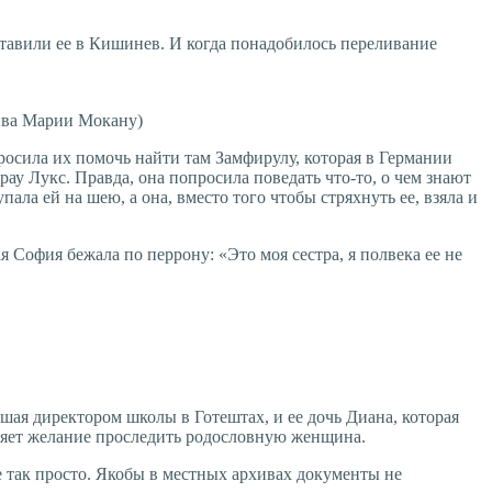
ставили ее в Кишинев. И когда понадобилось переливание
хива Марии Мокану)
росила их помочь найти там Замфирулу, которая в Германии
ау Лукс. Правда, она попросила поведать что-то, о чем знают
ала ей на шею, а она, вместо того чтобы стряхнуть ее, взяла и
София бежала по перрону: «Это моя сестра, я полвека ее не
шая директором школы в Готештах, и ее дочь Диана, которая
сняет желание проследить родословную женщина.
е так просто. Якобы в местных архивах документы не