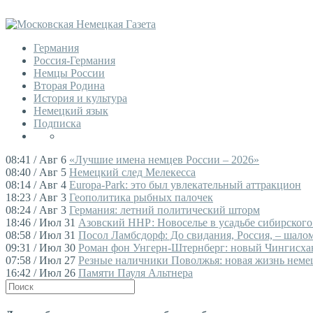
Германия
Россия-Германия
Немцы России
Вторая Родина
История и культура
Немецкий язык
Подписка
08:41 / Авг 6
«Лучшие имена немцев России – 2026»
08:40 / Авг 5
Немецкий след Мелекесса
08:14 / Авг 4
Europa-Park: это был увлекательный аттракцион
18:23 / Авг 3
Геополитика рыбных палочек
08:24 / Авг 3
Германия: летний политический шторм
18:46 / Июл 31
Азовский ННР: Новоселье в усадьбе сибирского
08:58 / Июл 31
Посол Ламбсдорф: До свидания, Россия, – шалом,
09:31 / Июл 30
Роман фон Унгерн-Штернберг: новый Чингисха
07:58 / Июл 27
Резные наличники Поволжья: новая жизнь немец
16:42 / Июл 26
Памяти Пауля Альтнера