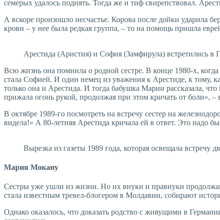
семерых удалось поднять. Тогда же и тиф свирепствовал. Арес
А вскоре произошло несчастье. Корова после дойки ударила б
крови – у нее была редкая группа, – то на помощь пришла евре
Арестида (Аристия) и София (Замфирула) встретились в 
Всю жизнь она помнила о родной сестре. В конце 1980-х, когд
стала Софией. И один немец из уважения к Арестиде, к тому, к
только она и Арестида. И тогда бабушка Марии рассказала, что 
прижала огонь рукой, продолжая при этом кричать от боли», –
В октябре 1989-го посмотреть на встречу сестер на железнодо
видела!» А 80-летняя Арестида кричала ей в ответ. Это надо бы
Вырезка из газеты 1989 года, которая освещала встречу 
Мария Мокану
Сестры уже ушли из жизни. Но их внуки и правнуки продолжаю
стала известным тревел-блогером в Молдавии, собирают истори
Однако оказалось, что доказать родство с живущими в Герман