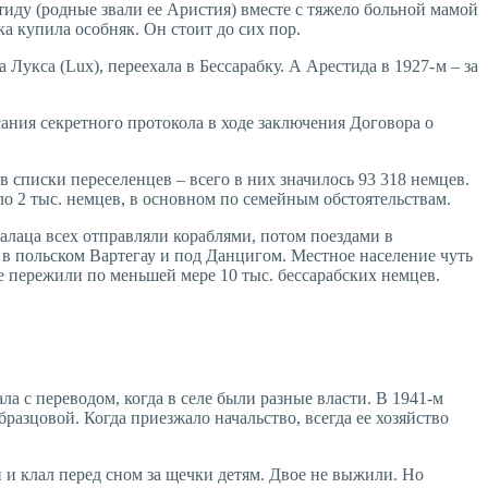
иду (родные звали ее Аристия) вместе с тяжело больной мамой
а купила особняк. Он стоит до сих пор.
кса (Lux), пере­ехала в Бессарабку. А Арестида в 1927- м – за
ания секретного протокола в ходе заключения Договора о
в списки переселенцев – всего в них значилось 93 318 немцев.
коло 2 тыс. немцев, в основном по семейным обстоятельствам.
алаца всех отправляли кораблями, потом поездами в
 в польском Вартегау и под Данцигом. Местное население чуть
не пережили по меньшей мере 10 тыс. бессарабских немцев.
ла с переводом, когда в селе были разные власти. В 1941-м
разцовой. Когда приезжало начальство, всегда ее хозяйство
и и клал перед сном за щечки детям. Двое не выжили. Но