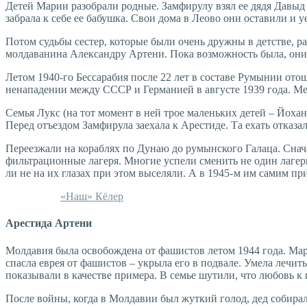
Детей Марии разобрали родные. Замфирулу взял ее дядя Давыд 
забрала к себе ее бабушка. Свои дома в Леово они оставили и 
Потом судьбы сестер, которые были очень дружны в детстве, раз
молдаванина Александру Артени. Пока возможность была, они
Летом 1940-го Бессарабия после 22 лет в составе Румынии ото
ненападении между СССР и Германией в августе 1939 года. Ме
Семья Лукс (на тот момент в ней трое маленьких детей – Йохан
Перед отъездом Замфирула за­­ехала к Арестиде. Та ехать отказ
Переезжали на кораблях по Дунаю до румынского Галаца. Снач
фильтрационные лагеря. Многие успели сменить не один лагер
ли не на их глазах при этом выселяли. А в 1945- м им самим п
«Наш» Кёлер
Арестида Артени
Молдавия была освобождена от фашистов летом 1944 года. Мария
спасла еврея от фашистов – укрыла его в подвале. Умела лечит
показывали в качестве примера. В семье шутили, что любовь к 
После войны, когда в Молдавии был жуткий голод, дед собирал 