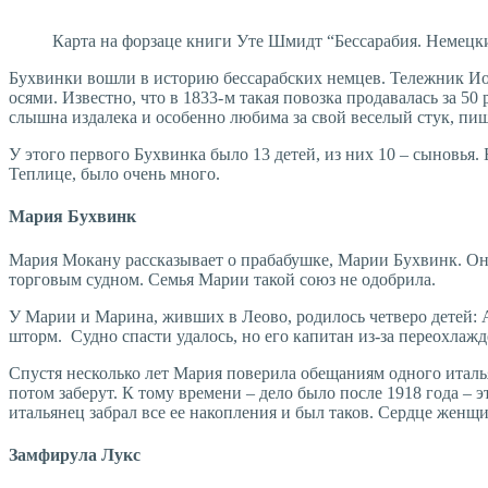
Карта на форзаце книги Уте Шмидт “Бессарабия. Немецк
Бухвинки вошли в историю бессарабских немцев. Тележник Ио
осями. Известно, что в 1833- м такая повозка продавалась за 5
слышна издалека и особенно любима за свой веселый стук, пи
У этого первого Бухвинка было 13 детей, из них 10 – сыновья. 
Теплице, было очень много.
Мария Бухвинк
Мария Мокану рассказывает о прабабушке, Марии Бухвинк. Она,
торговым судном. Семья Марии такой союз не одобрила.
У Марии и Марина, живших в Леово, родилось четверо детей: Аре
шторм. Судно спасти удалось, но его капитан из-за переохлажд
Спустя несколько лет Мария поверила обещаниям одного италья
потом заберут. К тому времени – дело было после 1918 года – 
итальянец забрал все ее накопления и был таков. Сердце женщ
Замфирула Лукс