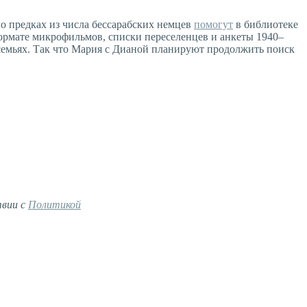
о предках из числа бессарабских немцев
помогут
в библиотеке
 формате микрофильмов, списки переселенцев и анкеты 1940–
х семьях. Так что Мария с Дианой планируют продолжить поиск
твии с
Политикой