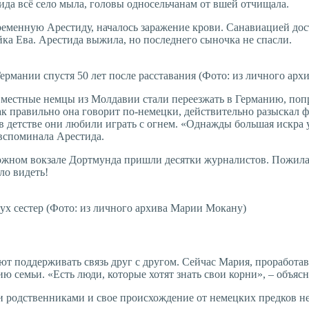
тида всё село мыла, головы односельчанам от вшей отчищала.
еременную Арестиду, началось заражение крови. Санавиацией до
йка Ева. Арестида выжила, но последнего сыночка не спасли.
Германии спустя 50 лет после расставания (Фото: из личного ар
а местные немцы из Молдавии стали переезжать в Германию, поп
ак правильно она говорит по-немецки, действительно разыскал фр
в детстве они любили играть с огнем. «Однажды большая искра уп
 вспоминала Арестида.
рожном вокзале Дортмунда пришли десятки журналистов. Пожилая 
ло видеть!
двух сестер (Фото: из личного архива Марии Мокану)
т поддерживать связь друг с другом. Сейчас Мария, проработав
ю семьи. «Есть люди, которые хотят знать свои корни», – объя
ии родственниками и свое происхождение от немецких предков н