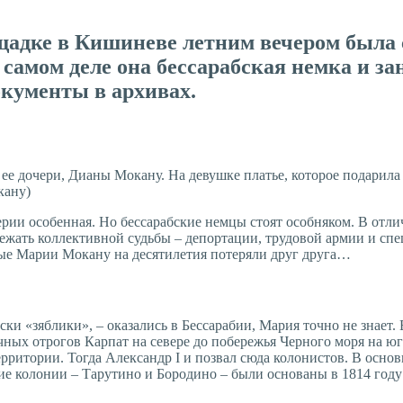
адке в Кишиневе летним вечером была 
 самом деле она бессарабская немка и за
окументы в архивах.
ее дочери, Дианы Мокану. На девушке платье, которое подарила
кану)
ии особенная. Но бессарабские немцы стоят особняком. В отлич
жать коллективной судьбы – депортации, трудовой армии и спец
ные Марии Мокану на десятилетия потеряли друг друга…
ки «зяблики», – оказались в Бессарабии, Мария точно не знает.
ных отрогов Карпат на севере до побережья Черного моря на юг
территории. Тогда Александр I и позвал сюда колонистов. В осн
е колонии – Тарутино и Бородино – были основаны в 1814 году (