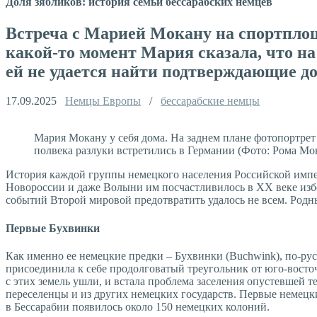
Доля зябликов: история семьи бессарабских немцев
Встреча с Марией Мокану на спортплощ
какой-то момент Мария сказала, что на
ей не удается найти подтверждающие д
17.09.2025
Немцы Европы
/
бессарабские немцы
Мария Мокану у себя дома. На заднем плане фотопортрет 
полвека разлуки встретились в Германии (Фото: Рома Мо
История каждой группы немецкого населения Российской импер
Новороссии и даже Волыни им посчастливилось в XX веке избе
событий Второй мировой предотвратить удалось не всем. Род
Первые Бухвинки
Как именно ее немецкие предки – Бухвинки (Buchwink), по-русс
присоединила к себе продолговатый треугольник от юго-восточ
с этих земель ушли, и встала проблема заселения опустевшей 
переселенцы и из других немецких государств. Первые немецки
в Бессарабии появилось около 150 немецких колоний.