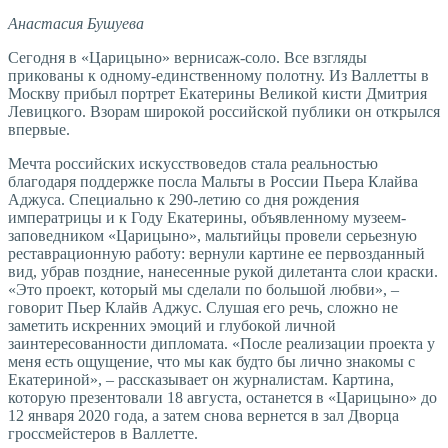
Анастасия Бушуева
Сегодня в «Царицыно» вернисаж-соло. Все взгляды
прикованы к одному-единственному полотну. Из Валлетты в
Москву прибыл портрет Екатерины Великой кисти Дмитрия
Левицкого. Взорам широкой российской публики он открылся
впервые.
Мечта российских искусствоведов стала реальностью
благодаря поддержке посла Мальты в России Пьера Клайва
Аджуса. Специально к 290-летию со дня рождения
императрицы и к Году Екатерины, объявленному музеем-
заповедником «Царицыно», мальтийцы провели серьезную
реставрационную работу: вернули картине ее первозданный
вид, убрав поздние, нанесенные рукой дилетанта слои краски.
«Это проект, который мы сделали по большой любви», –
говорит Пьер Клайв Аджус. Слушая его речь, сложно не
заметить искренних эмоций и глубокой личной
заинтересованности дипломата. «После реализации проекта у
меня есть ощущение, что мы как будто бы лично знакомы с
Екатериной», – рассказывает он журналистам. Картина,
которую презентовали 18 августа, останется в «Царицыно» до
12 января 2020 года, а затем снова вернется в зал Дворца
гроссмейстеров в Валлетте.