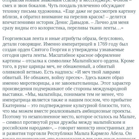
смех и звон бокалов. Чуть поодаль увлеченно обсуждают
технику письма художника. «Еще даже не рассмотрев картину
вблизи, я обратил внимание на перелив красок! – делится
впечатлениями историк Денис Давыдов. – Лично для меня
сразу видны его колористика, переливы ткани ленты…»
Георгиевская лента и иные атрибуты образа, безусловно,
детали говорящие. Именно императрицей в 1769 году был
создан орден Святого Георгия и утверждены узнаваемые
сегодня цвета ленты. Масштабное красное оформление
картины – отсылка к символике Мальтийского ордена. Кроме
того, в руке царицы меч, не обнаженный, а обвитый
оливковой ветвью. Есть надпись: «И меч твой лаврами
обвитый. Не обнажен, войну пресек». Здесь важен образ
именно миротворицы, а не завоевательницы. Этот характер
произведения подчеркивают обе стороны международной
выставки. «Мы, мальтийцы, понимаем тем не менее, что
императрица является также и нашим послом, что прибытие
Екатерины – это подтверждение культурной близости, того,
что мы можем вместе реализовывать амбициозные проекты.
Поэтому то незаполненное место, которое осталось на Мальте,
– символ протянутой руки дружбы между мальтийским и
российским народами», – говорит министр иностранных дел
и развития торговли Республики Мальта Кармело Абела. Он
также подчеркивает, что разногласия в тех или иных вопросах