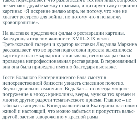
не мешают дружбе между странами, и цитирует саму героиню
картины: «Я искренне желаю мира, не потому, что мне не
хватает ресурсов для войны, но потому что я ненавижу
кровопролитие».
На выставке представлен фильм о реставрации картины.
Заведующая отделом живописи XVIII–XIX веков
Третьяковской галереи и куратор выставки Людмила Маркина
рассказывает, что во время подготовки проекта выяснилось:
картину кто-то «варварски записывал», несколько раз была
проведена непрофессиональная реставрация. В первозданный
вид она была приведена именно благодаря выставке.
Гости Большого Екатерининского Бала смогут в
непосредственной близости увидеть спасенное полотно.
Звучит довольно заманчиво. Ведь Бал – это всегда мощное
погружение в эпоху: кринолины, вееры, музыка тех времен и
многие другие радости тематического приема. Главное – не
забывать танцевать. Взгляд мальтийской Екатерины настолько
живой и настоящий, что можно забыться и пропустить вальс-
другой, застыв завороженно у красной рамы.