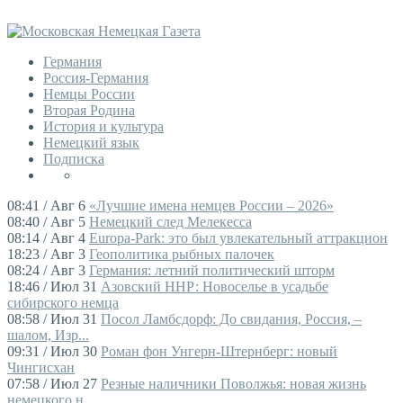
Германия
Россия-Германия
Немцы России
Вторая Родина
История и культура
Немецкий язык
Подписка
08:41 / Авг 6
«Лучшие имена немцев России – 2026»
08:40 / Авг 5
Немецкий след Мелекесса
08:14 / Авг 4
Europa-Park: это был увлекательный аттракцион
18:23 / Авг 3
Геополитика рыбных палочек
08:24 / Авг 3
Германия: летний политический шторм
18:46 / Июл 31
Азовский ННР: Новоселье в усадьбе
сибирского немца
08:58 / Июл 31
Посол Ламбсдорф: До свидания, Россия, –
шалом, Изр...
09:31 / Июл 30
Роман фон Унгерн-Штернберг: новый
Чингисхан
07:58 / Июл 27
Резные наличники Поволжья: новая жизнь
немецкого н...