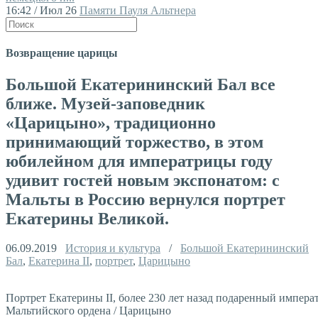
16:42 / Июл 26
Памяти Пауля Альтнера
Возвращение царицы
Большой Екатерининский Бал все
ближе. Музей-заповедник
«Царицыно», традиционно
принимающий торжество, в этом
юбилейном для императрицы году
удивит гостей новым экспонатом: с
Мальты в Россию вернулся портрет
Екатерины Великой.
06.09.2019
История и культура
/
Большой Екатерининский
Бал
,
Екатерина II
,
портрет
,
Царицыно
Портрет Екатерины II, более 230 лет назад подаренный импер
Мальтийского ордена / Царицыно