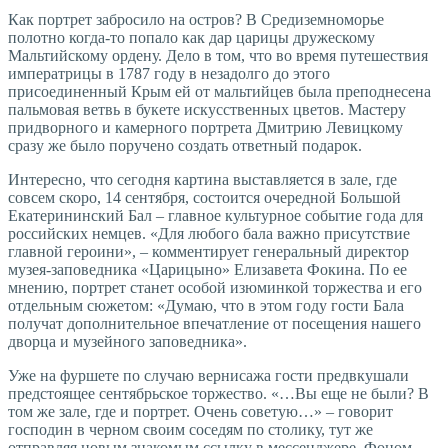
Как портрет забросило на остров? В Средиземноморье
полотно когда-то попало как дар царицы дружескому
Мальтийскому ордену. Дело в том, что во время путешествия
императрицы в 1787 году в незадолго до этого
присоединенный Крым ей от мальтийцев была преподнесена
пальмовая ветвь в букете искусственных цветов. Мастеру
придворного и камерного портрета Дмитрию Левицкому
сразу же было поручено создать ответный подарок.
Интересно, что сегодня картина выставляется в зале, где
совсем скоро, 14 сентября, состоится очередной Большой
Екатерининский Бал – главное культурное событие года для
российских немцев. «Для любого бала важно присутствие
главной героини», – комментирует генеральный директор
музея-заповедника «Царицыно» Елизавета Фокина. По ее
мнению, портрет станет особой изюминкой торжества и его
отдельным сюжетом: «Думаю, что в этом году гости Бала
получат дополнительное впечатление от посещения нашего
дворца и музейного заповедника».
Уже на фуршете по случаю вернисажа гости предвкушали
предстоящее сентябрьское торжество. «…Вы еще не были? В
том же зале, где и портрет. Очень советую…» – говорит
господин в черном своим соседям по столику, тут же
отправляя новым знакомым ссылку в мессенджере. Фоном –