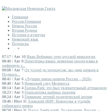
Германия
Россия-Германия
Немцы России
Вторая Родина
История и культура
Немецкий язык
Подписка
07:17 / Авг 10
Иван Вейнман: отец русской микологии
08:40 / Авг 8
Пересборка языка: немецкие неологизмы в
цифровую э...
09:08 / Авг 7
От усадеб до таунхаусов: экс-дачи немцев в
Подмоск...
08:41 / Авг 6
«Лучшие имена немцев России – 2026»
08:40 / Авг 5
Немецкий след Мелекесса
08:14 / Авг 4
Europa-Park: это был увлекательный аттракцион
18:23 / Авг 3
Геополитика рыбных палочек
08:24 / Авг 3
Германия: летний политический шторм
18:46 / Июл 31
Азовский ННР: Новоселье в усадьбе
сибирского немца
08:58 / Июл 31
Посол Ламбсдорф: До свидания, Россия, –