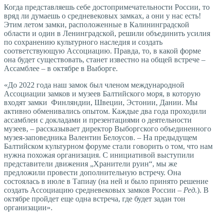
Когда представляешь себе достопримечательности России, то
вряд ли думаешь о средневековых замках, а они у нас есть!
Этим летом замки, расположенные в Калининградской
области и один в Ленинградской, решили объединить усилия
по сохранению культурного наследия и создать
соответствующую Ассоциацию. Правда, то, в какой форме
она будет существовать, станет известно на общей встрече –
Ассамблее – в октябре в Выборге.
«До 2022 года наш замок был членом международной
Ассоциации замков и музеев Балтийского моря, в которую
входят замки Финляндии, Швеции, Эстонии, Дании. Мы
активно обменивались опытом. Каждые два года проходили
ассамблеи с докладами и презентациями о деятельности
музеев, – рассказывает директор Выборгского объединенного
музея-заповедника Валентин Белоусов. – На предыдущем
Балтийском культурном форуме стали говорить о том, что нам
нужна похожая организация. С инициативой выступили
представители движения „Хранители руин“, мы же
предложили провести дополнительную встречу. Она
состоялась в июле в Тапиау (на ней и было принято решение
создать Ассоциацию средневековых замков России –
Ред.
). В
октябре пройдет еще одна встреча, где будет задан тон
организации».