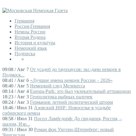
Германия
Россия-Германия
Немцы России
Вторая Родина
История и культура
Немецкий язык
Подписка
09:08 / Авг 7
От усадеб до таунхаусов: экс-дачи немцев в
Подмоск...
08:41 / Авг 6
«Лучшие имена немцев России – 2026»
08:40 / Авг 5
Немецкий след Мелекесса
08:14 / Авг 4
Europa-Park: это был увлекательный аттракцион
18:23 / Авг 3
Геополитика рыбных палочек
08:24 / Авг 3
Германия: летний политический шторм
18:46 / Июл 31
Азовский ННР: Новоселье в усадьбе
сибирского немца
08:58 / Июл 31
Посол Ламбсдорф: До свидания, Россия, –
шалом, Изр...
09:31 / Июл 30
Роман фон Унгерн-Штернберг: новый
Чингисхан