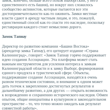
замок, конечно, больше всего похож Выборгский, у него
единственного есть башня), но вокруг них сложилось
сообщество активистов, которые пытаются все эти
достопримечательности как-то оживить. Замки местные
власти сдают в аренду частным лицам, и это, пожалуй,
единственный способ как-то спасти это наследие, поскольку
реставрация каждого стоит немыслимо дорого.
Замок Тапиау
Директор по развитию компании «Башни Востока»
(арендатор замка Тапиау), его цитирует издание «Страна
Калининград», говорит: «Замок Тапиау горячо поддерживает
идею создания Ассоциации. Эта платформа может стать
важным инструментом для усиления интереса к замкам
Калининградской области и к замку Выборг, формирования
единого продукта в туристической сфере. Объекты,
поддержавшие создание Ассоциации, находятся в очень
разном техническом состоянии, и внимание к одним может
дать толчок к закреплению достигнутых результатов и
дальнейшему развитию, а для других — открыть возможность
к возрождению и сохранению исторического наследия. Обмен
опытом, общие инициативы в культурном и законодательном
пространстве – то, что точно можно ожидать как результат
совместной работы».