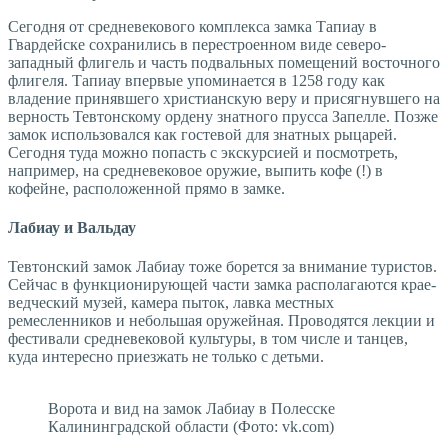
Сегодня от средневекового комплекса замка Тапиау в
Гвардейске сохранились в перестроенном виде северо-
западный флигель и часть подвальных помещений восточного
флигеля. Тапиау впервые упоминается в 1258 году как
владение принявшего христианскую веру и присягнувшего на
верность Тевтонскому ордену знатного прусса Запелле. Позже
замок использовался как гостевой для знатных рыцарей.
Сегодня туда можно попасть с экскурсией и посмотреть,
например, на средневековое оружие, выпить кофе (!) в
кофейне, расположенной прямо в замке.
Лабиау и Вальдау
Тевтонский замок Лабиау тоже борется за внимание туристов.
Сейчас в функционирующей части замка располагаются крае­
ведческий музей, камера пыток, лавка местных
ремесленников и небольшая оружейная. Проводятся лекции и
фестивали средневековой культуры, в том числе и танцев,
куда интересно приезжать не только с детьми.
Ворота и вид на замок Лабиау в Полесске
Калининградской области (Фото: vk.com)