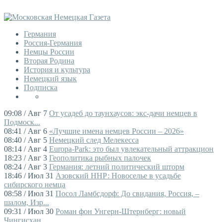
Германия
Россия-Германия
Немцы России
Вторая Родина
История и культура
Немецкий язык
Подписка
09:08 / Авг 7
От усадеб до таунхаусов: экс-дачи немцев в
Подмоск...
08:41 / Авг 6
«Лучшие имена немцев России – 2026»
08:40 / Авг 5
Немецкий след Мелекесса
08:14 / Авг 4
Europa-Park: это был увлекательный аттракцион
18:23 / Авг 3
Геополитика рыбных палочек
08:24 / Авг 3
Германия: летний политический шторм
18:46 / Июл 31
Азовский ННР: Новоселье в усадьбе
сибирского немца
08:58 / Июл 31
Посол Ламбсдорф: До свидания, Россия, –
шалом, Изр...
09:31 / Июл 30
Роман фон Унгерн-Штернберг: новый
Чингисхан