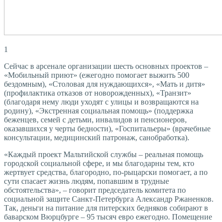
1
Сейчас в арсенале организации шесть основных проектов –
«Мобильный приют» (ежегодно помогает выжить 500
бездомным), «Столовая для нуждающихся», «Мать и дитя»
(профилактика отказов от новорожденных), «Транзит»
(благодаря нему люди уходят с улицы и возвращаются на
родину), «Экстренная социальная помощь» (поддержка
беженцев, семей с детьми, инвалидов и пенсионеров,
оказавшихся у черты бедности), «Госпитальеры» (врачебные
консультации, медицинский патронаж, санобработка).
«Каждый проект Мальтийской службы – реальная помощь
городской социальной сфере, и мы благодарны тем, кто
жертвует средства, благородно, по-рыцарски помогает, а по
сути спасает жизнь людям, попавшим в трудные
обстоятельства», – говорит председатель комитета по
социальной защите Санкт-Петербурга Александр Ржаненков.
Так, деньги на питание для питерских бедняков собирают в
баварском Вюрцбурге – 95 тысяч евро ежегодно. Помещение