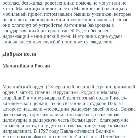
осталась без жилья, родственники помочь не могут или не
хотят. Мальтийцы привезли ее из Мариинской больницы в
мобильный приют, потом нашли бывших учеников, которые
не остались равнодушными и предложили помощь. Сейчас
они хлопочут об устройстве Антонины Захаровны в
государственный интернат, где ей будет обеспечен
надлежащий медицинский уход. И это лишь одна судьба –
список спасенных службой пополняется ежедневно.
Добрая воля
Мальтийцы в России
Мальтийский орден (Суверенный военный странноприимный
орден Святого Иоанна, Иерусалима, Родоса и Мальты) –
старейший в мире рыцарский религиозный орден Римско-
католической церкви, тесно связанный с судьбой Павла I,
которого называли «последним рыцарем» своей эпохи. Близка
была императору символика этой награды, означавшая
целомудрие и рыцарскую честь (белый цвет), благоразумие,
справедливость, силу духа и воздержание (четыре красных
направления). В 1797 году Павла объявили Великим
магистром (де-факто, но не де-юре) и в Санкт-Петербурге