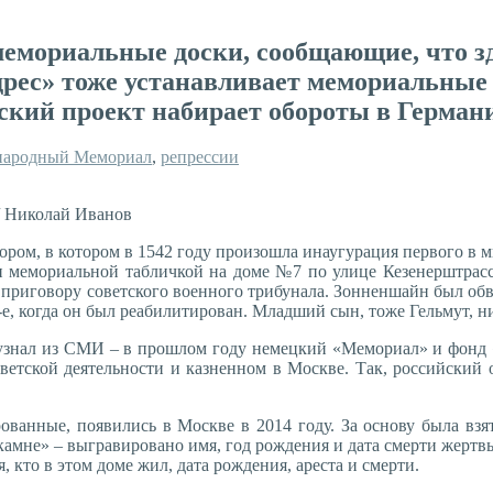
мемориальные доски, сообщающие, что з
рес» тоже устанавливает мемориальные т
йский проект набирает обороты в Герман
ародный Мемориал
,
репрессии
/ Николай Иванов
ором, в котором в 1542 году произошла инаугурация первого в ми
 и мемориальной табличкой на доме №7 по улице Кезенерштрасс
по приговору советского военного трибунала. Зонненшайн был о
-е, когда он был реабилитирован. Младший сын, тоже Гельмут, ник
знал из СМИ – в прошлом году немецкий «Мемориал» и фонд «
ветской деятельности и казненном в Москве. Так, российский 
ванные, появились в Москве в 2014 году. За основу была взята
амне» – выгравировано имя, год рождения и дата смерти жертвы
 кто в этом доме жил, дата рождения, ареста и смерти.