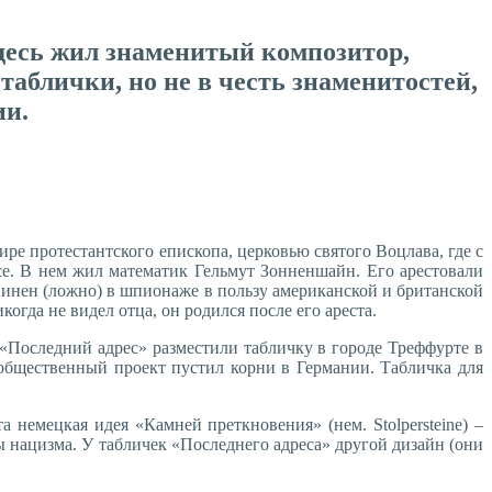
десь жил знаменитый композитор,
аблички, но не в честь знаменитостей,
ии.
ре протестантского епископа, церковью святого Воцлава, где с
е. В нем жил математик Гельмут Зонненшайн. Его арестовали
бвинен (ложно) в шпионаже в пользу американской и британской
огда не видел отца, он родился после его ареста.
Последний адрес» разместили табличку в городе Треффурте в
общественный проект пустил корни в Германии. Табличка для
 немецкая идея «Камней преткновения» (нем. Stolpersteine) –
 нацизма. У табличек «Последнего адреса» другой дизайн (они