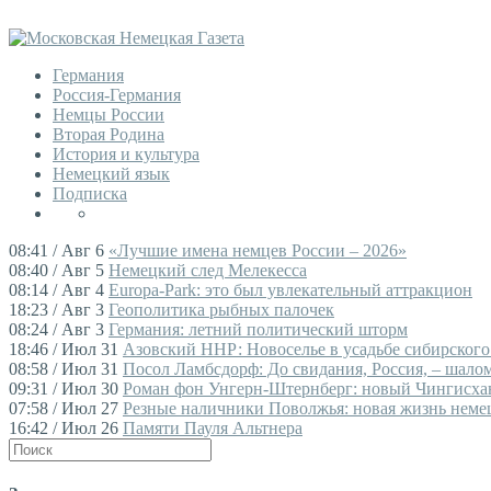
Германия
Россия-Германия
Немцы России
Вторая Родина
История и культура
Немецкий язык
Подписка
08:41 / Авг 6
«Лучшие имена немцев России – 2026»
08:40 / Авг 5
Немецкий след Мелекесса
08:14 / Авг 4
Europa-Park: это был увлекательный аттракцион
18:23 / Авг 3
Геополитика рыбных палочек
08:24 / Авг 3
Германия: летний политический шторм
18:46 / Июл 31
Азовский ННР: Новоселье в усадьбе сибирского
08:58 / Июл 31
Посол Ламбсдорф: До свидания, Россия, – шалом,
09:31 / Июл 30
Роман фон Унгерн-Штернберг: новый Чингисха
07:58 / Июл 27
Резные наличники Поволжья: новая жизнь немец
16:42 / Июл 26
Памяти Пауля Альтнера