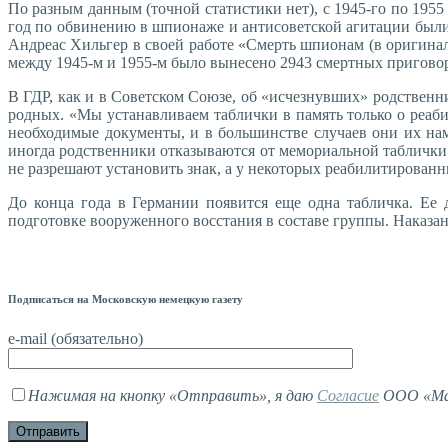
По разным данным (точной статистики нет), с 1945-го по 1955
год по обвинению в шпионаже и антисоветской агитации были 
Андреас Хильгер в своей работе «Смерть шпионам (в оригинале –
между 1945-м и 1955-м было вынесено 2943 смертных приговор
В ГДР, как и в Советском Союзе, об «исчезнувших» родственн
родных. «Мы устанавливаем таблички в память только о реаб
необходимые документы, и в большинстве случаев они их нам 
иногда родственники отказываются от мемориальной таблички.
не разрешают установить знак, а у некоторых реабилитированн
До конца года в Германии появится еще одна табличка. Ее 
подготовке вооруженного восстания в составе группы. Наказани
Подписаться на Московскую немецкую газету
e-mail (обязательно)
Нажимая на кнопку «Отправить», я даю
Согласие
ООО «Мав