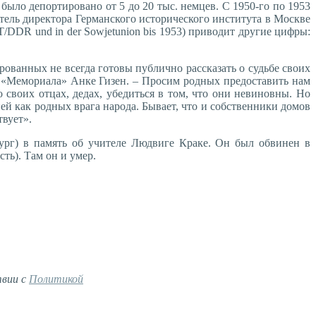
было депортировано от 5 до 20 тыс. немцев. С 1950-го по 1953
тель директора Германского исторического института в Москве
BT/DDR und in der Sowjetunion bis 1953) приводит другие цифры:
ованных не всегда готовы публично рассказать о судьбе своих
о «Мемориала» Анке Гизен. – Просим родных предоставить нам
 своих отцах, дедах, убедиться в том, что они невиновны. Но
й как родных врага народа. Бывает, что и собственники домов
твует».
бург) в память об учителе Людвиге Краке. Он был обвинен в
ть). Там он и умер.
твии с
Политикой