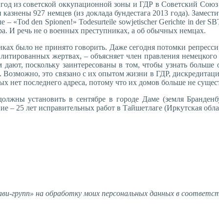
 год из советской оккупационной зоны и ГДР в Советский Союз 
казнены 927 немцев (из доклада бундестага 2013 года). Замести
 «Tod den Spionen!» Todesurteile sowjetischer Gerichte in der S
а. И речь не о военных преступниках, а об обычных немцах.
иках было не принято говорить. Даже сегодня потомки репрессир
илитированных жертвах, – объясняет член правления немецког
дают, поскольку заинтересованы в том, чтобы узнать больше о
 Возможно, это связано с их опытом жизни в ГДР, дискредитацие
ых нет последнего адреса, потому что их домов больше не сущес
должны установить в сентябре в городе Даме (земля Бранден
е – 25 лет исправительных работ в Тайшетлаге (Иркутская облас
и-групп» на обработку моих персональных данных в соответс