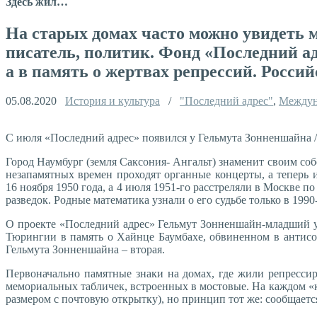
Здесь жил…
На старых домах часто можно увидеть 
писатель, политик. Фонд «Последний ад
а в память о жертвах репрессий. Росси
05.08.2020
История и культура
/
"Последний адрес"
,
Междун
С июля «Последний адрес» появился у Гельмута Зонненшайна 
Город Наумбург (земля Саксония- Ангальт) знаменит своим соб
незапамятных времен проходят органные концерты, а теперь
16 ноября 1950 года, а 4 июля 1951-го расстреляли в Москве 
разведок. Родные математика узнали о его судьбе только в 1990
О проекте «Последний адрес» Гельмут Зонненшайн-младший у
Тюрингии в память о Хайнце Баумбахе, обвиненном в антисо
Гельмута Зонненшайна – вторая.
Первоначально памятные знаки на домах, где жили репрессиро
мемориальных табличек, встроенных в мостовые. На каждом «к
размером с почтовую открытку), но принцип тот же: сообщается,