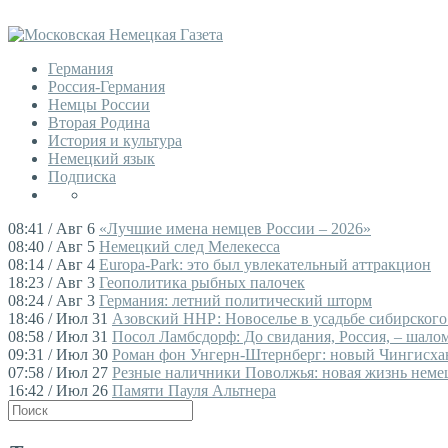
Германия
Россия-Германия
Немцы России
Вторая Родина
История и культура
Немецкий язык
Подписка
08:41 / Авг 6
«Лучшие имена немцев России – 2026»
08:40 / Авг 5
Немецкий след Мелекесса
08:14 / Авг 4
Europa-Park: это был увлекательный аттракцион
18:23 / Авг 3
Геополитика рыбных палочек
08:24 / Авг 3
Германия: летний политический шторм
18:46 / Июл 31
Азовский ННР: Новоселье в усадьбе сибирского
08:58 / Июл 31
Посол Ламбсдорф: До свидания, Россия, – шалом,
09:31 / Июл 30
Роман фон Унгерн-Штернберг: новый Чингисха
07:58 / Июл 27
Резные наличники Поволжья: новая жизнь немец
16:42 / Июл 26
Памяти Пауля Альтнера