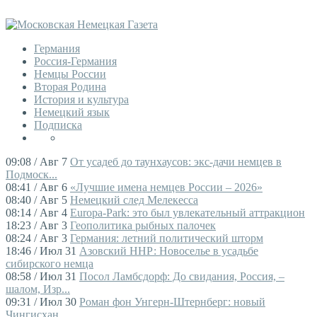
Германия
Россия-Германия
Немцы России
Вторая Родина
История и культура
Немецкий язык
Подписка
09:08 / Авг 7
От усадеб до таунхаусов: экс-дачи немцев в
Подмоск...
08:41 / Авг 6
«Лучшие имена немцев России – 2026»
08:40 / Авг 5
Немецкий след Мелекесса
08:14 / Авг 4
Europa-Park: это был увлекательный аттракцион
18:23 / Авг 3
Геополитика рыбных палочек
08:24 / Авг 3
Германия: летний политический шторм
18:46 / Июл 31
Азовский ННР: Новоселье в усадьбе
сибирского немца
08:58 / Июл 31
Посол Ламбсдорф: До свидания, Россия, –
шалом, Изр...
09:31 / Июл 30
Роман фон Унгерн-Штернберг: новый
Чингисхан