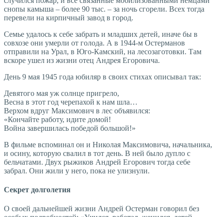
случился пожар, и все связанные мобилизованными немцами
снопы камыша – более 90 тыс. – за ночь сгорели. Всех тогда
перевели на кирпичный завод в город.
Семье удалось к себе забрать и младших детей, иначе бы в
совхозе они умерли от голода. А в 1944-м Остерманов
отправили на Урал, в Юго-Камский, на лесозаготовки. Там
вскоре ушел из жизни отец Андрея Егоровича.
День 9 мая 1945 года юбиляр в своих стихах описывал так:
Девятого мая уж солнце пригрело,
Весна в этот год черепахой к нам шла…
Верхом вдруг Максимович в лес объявился:
«Кончайте работу, идите домой!
Война завершилась победой большой!»
В фильме вспоминал он и Николая Максимовича, начальника,
и осину, которую свалил в тот день. В ней было дупло с
бельчатами. Двух рыжиков Андрей Егорович тогда себе
забрал. Они жили у него, пока не улизнули.
Секрет долголетия
О своей дальнейшей жизни Андрей Остерман говорил без