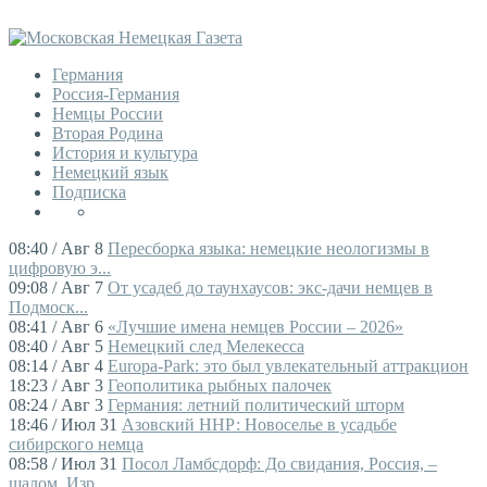
Германия
Россия-Германия
Немцы России
Вторая Родина
История и культура
Немецкий язык
Подписка
08:40 / Авг 8
Пересборка языка: немецкие неологизмы в
цифровую э...
09:08 / Авг 7
От усадеб до таунхаусов: экс-дачи немцев в
Подмоск...
08:41 / Авг 6
«Лучшие имена немцев России – 2026»
08:40 / Авг 5
Немецкий след Мелекесса
08:14 / Авг 4
Europa-Park: это был увлекательный аттракцион
18:23 / Авг 3
Геополитика рыбных палочек
08:24 / Авг 3
Германия: летний политический шторм
18:46 / Июл 31
Азовский ННР: Новоселье в усадьбе
сибирского немца
08:58 / Июл 31
Посол Ламбсдорф: До свидания, Россия, –
шалом, Изр...