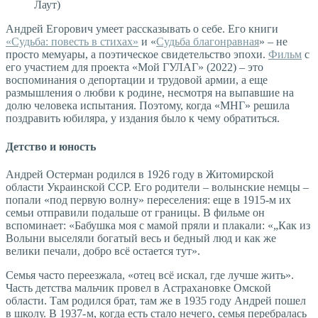
Лаут)
Андрей Егорович умеет рассказывать о себе. Его книги
«Судьба: повесть в стихах»
и «
Судьба благонравная
» – не
просто мемуары, а поэтическое свидетельство эпохи.
Фильм
с
его участием для проекта «Мой ГУЛАГ» (2022) – это
воспоминания о депортации и трудовой армии, а еще
размышления о любви к родине, несмотря на выпавшие на
долю человека испытания. Поэтому, когда «МНГ» решила
поздравить юбиляра, у издания было к чему обратиться.
Детство и юность
Андрей Остерман родился в 1926 году в Житомирской
области Украинской ССР. Его родители – волынские немцы –
попали «под первую волну» переселения: еще в 1915-м их
семьи отправили подальше от границы. В фильме он
вспоминает: «Бабушка моя с мамой пряли и плакали: «„Как из
Волыни выселяли богатый весь и бедный люд и как же
велики печали, добро всё остается тут».
Семья часто переезжала, «отец всё искал, где лучше жить».
Часть детства мальчик провел в Астрахановке Омской
области. Там родился брат, там же в 1935 году Андрей пошел
в школу. В 1937- м, когда есть стало нечего, семья перебралась