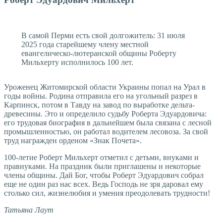
В самой Перми есть свой долгожитель: 31 июля
2025 года старейшему члену местной
евангелическо-лютеранской общины Роберту
Мильхерту исполнилось 100­ лет.
Уроженец Житомирской области Украины попал на Урал в
годы войны. Родина отправила его на угольный разрез в
Карпинск, потом в Тавду на завод по выработке дельта-
древесины. Это и определило судьбу Роберта Эдуардовича:
его трудовая биография в дальнейшем была связана с лесной
промышленностью, он работал водителем лесовоза. За свой
труд награжден орденом «Знак Почета».
100-летие Роберт Мильхерт отметил с детьми, внуками и
правнуками. На праздник были приглашены и некоторые
члены общины. Дай Бог, чтобы Роберт Эдуардович собрал
еще не один раз нас всех. Ведь Господь не зря даровал ему
столько сил, жизнелюбия и умения преодолевать трудности!
Татьяна Лаут