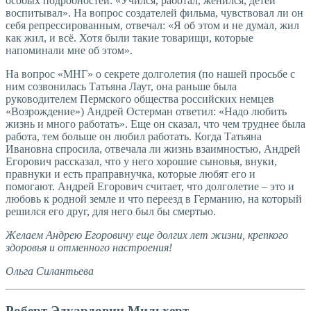
особых подробностей: «Учился, работал, женился, детей
воспитывал». На вопрос создателей фильма, чувствовал ли он
себя репрессированным, отвечал: «Я об этом и не думал, жил
как жил, и всё. Хотя были такие товарищи, которые
напоминали мне об этом».
На вопрос «МНГ» о секрете долголетия (по нашей просьбе с
ним созвонилась Татьяна Лаут, она раньше была
руководителем Пермского общества российских немцев
«Возрождение») Андрей Остерман ответил: «Надо любить
жизнь и много работать». Еще он сказал, что чем труднее была
работа, тем больше он любил работать. Когда Татьяна
Ивановна спросила, отвечала ли жизнь взаимностью, Андрей
Егорович рассказал, что у него хорошие сыновья, внуки,
правнуки и есть праправнучка, которые любят его и
помогают. Андрей Егорович считает, что долголетие – это и
любовь к родной земле и что переезд в Германию, на который
решился его друг, для него был бы смертью.
Желаем Андрею Егоровичу еще долгих лет жизни, крепкого
здоровья и отменного настроения!
Ольга Силантьева
Роберт Эдуардович Мильхерт