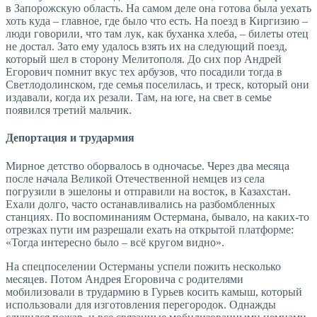
в Запорожскую область. На самом деле она готова была уехать
хоть куда – главное, где было что есть. На поезд в Киргизию –
люди говорили, что там лук, как буханка хлеба, – билеты отец
не достал. Зато ему удалось взять их на следующий поезд,
который шел в сторону Мелитополя. До сих пор Андрей
Егорович помнит вкус тех арбузов, что посадили тогда в
Светлодолинском, где семья поселилась, и треск, который они
издавали, когда их резали. Там, на юге, на свет в семье
появился третий мальчик.
Депортация и трудармия
Мирное детство оборвалось в одночасье. Через два месяца
после начала Великой Отечественной немцев из села
погрузили в эшелоны и отправили на восток, в Казахстан.
Ехали долго, часто останавливались на разбомбленных
станциях. По воспоминаниям Остермана, бывало, на каких-то
отрезках пути им разрешали ехать на открытой платформе:
«Тогда интересно было – всё кругом видно».
На спецпоселении Остерманы успели пожить несколько
месяцев. Потом Андрея Егоровича с родителями
мобилизовали в трудармию в Гурьев косить камыш, который
использовали для изготовления перегородок. Однажды