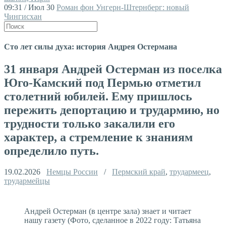
09:31 / Июл 30
Роман фон Унгерн-Штернберг: новый
Чингисхан
Сто лет силы духа: история Андрея Остермана
31 января Андрей Остерман из поселка
Юго-Камский под Пермью отметил
столетний юбилей. Ему пришлось
пережить депортацию и трудармию, но
трудности только закалили его
характер, а стремление к знаниям
определило путь.
19.02.2026
Немцы России
/
Пермский край
,
трудармеец
,
трудармейцы
Андрей Остерман (в центре зала) знает и читает
нашу газету (Фото, сделанное в 2022 году: Татьяна