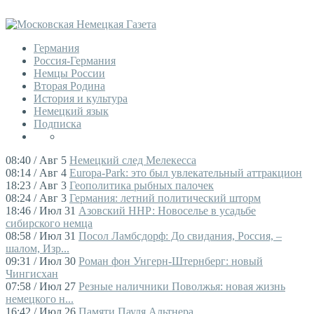
Германия
Россия-Германия
Немцы России
Вторая Родина
История и культура
Немецкий язык
Подписка
08:40 / Авг 5
Немецкий след Мелекесса
08:14 / Авг 4
Europa-Park: это был увлекательный аттракцион
18:23 / Авг 3
Геополитика рыбных палочек
08:24 / Авг 3
Германия: летний политический шторм
18:46 / Июл 31
Азовский ННР: Новоселье в усадьбе
сибирского немца
08:58 / Июл 31
Посол Ламбсдорф: До свидания, Россия, –
шалом, Изр...
09:31 / Июл 30
Роман фон Унгерн-Штернберг: новый
Чингисхан
07:58 / Июл 27
Резные наличники Поволжья: новая жизнь
немецкого н...
16:42 / Июл 26
Памяти Пауля Альтнера