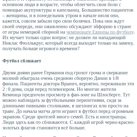
основном люди в возрасте, чтобы облегчить свои боли с
помощью акупунктуры и капельниц. Большинство пациентов
– женщины, и в понедельник утром в начале июля они,
кажется, совсем забыли про свои болячки. Пока они ждут
своей очереди, они оживленно обсуждают эйфорию в стране
от игры немецкой сборной на
чемпионате Европы по футболу
.
Их мучает только один вопрос: не должен ли нападающий
Никлас Фюллькруг, который всегда выходит только на замену,
получать больше игрового времени?
Футбол сближает
Двумя днями ранее Германия под грохот грома и сверкание
молний обыграла очень среднюю сборную Дании в 1/8
финала. Пациенты доктора Вранич, вероятно, переживали эти
2 : 0 дома, сидя перед телевизором. Но многие жители
Кемница предпочли просмотр в фан-зоне на Шлосберге. Тут
можно наблюдать за футбольными перипетиями, сидя за
длинными пивными столиками, в шезлонгах или просто на
траве. До начала матча дети играют в футбол перед огромным
экраном. Среди зрителей много семей. Есть и иностранцы.
Люди здесь как-то сближаются. С каждой игрой черно-красно-
золотых флагов становится всё больше.