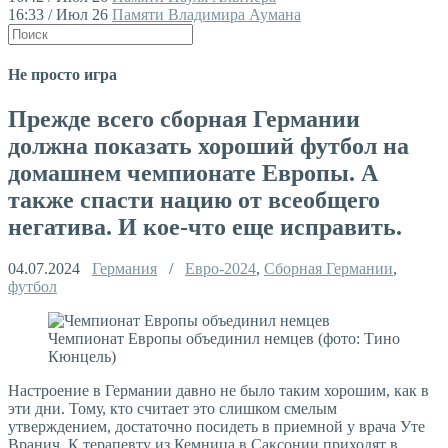
16:33 / Июл 26
Памяти Владимира Аумана
Не просто игра
Прежде всего сборная Германии
должна показать хороший футбол на
домашнем чемпионате Европы. А
также спасти нацию от всеобщего
негатива. И кое-что еще исправить.
04.07.2024
Германия
/
Евро-2024
,
Сборная Германии
,
футбол
Чемпионат Европы объединил немцев (фото: Тино
Кюнцель)
Настроение в Германии давно не было таким хорошим, как в
эти дни. Тому, кто считает это слишком смелым
утверждением, достаточно посидеть в приемной у врача Уте
Вранич. К терапевту из Кемница в Саксонии приходят в