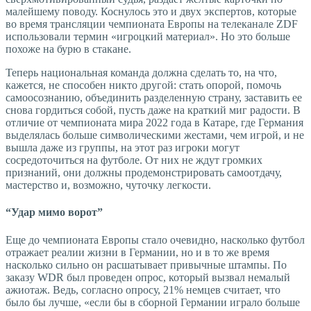
малейшему поводу. Коснулось это и двух экспертов, которые
во время трансляции чемпионата Европы на телеканале ZDF
использовали термин «игроцкий материал». Но это больше
похоже на бурю в стакане.
Теперь национальная команда должна сделать то, на что,
кажется, не способен никто другой: стать опорой, помочь
самоосознанию, объединить разделенную страну, заставить ее
снова гордиться собой, пусть даже на краткий миг радости. В
отличие от чемпионата мира 2022 года в Катаре, где Германия
выделялась больше символическими жестами, чем игрой, и не
вышла даже из группы, на этот раз игроки могут
сосредоточиться на футболе. От них не ждут громких
признаний, они должны продемонстрировать самоотдачу,
мастерство и, возможно, чуточку легкости.
“Удар мимо ворот”
Еще до чемпионата Европы стало очевидно, насколько футбол
отражает реалии жизни в Германии, но и в то же время
насколько сильно он расшатывает привычные штампы. По
заказу WDR был проведен опрос, который вызвал немалый
ажиотаж. Ведь, согласно опросу, 21% немцев считает, что
было бы лучше, «если бы в сборной Германии играло больше