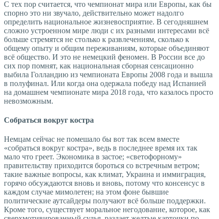
С тех пор считается, что чемпионат мира или Европы, как бы
спорно это ни звучало, действительно может надолго
определить национальное жизневосприятие. В сегодняшнем
сложно устроенном мире люди с их разными интересами всё
больше стремятся не столько к развлечениям, сколько к
общему опыту и общим переживаниям, которые объ­единяют
всё общество. И это не немецкий феномен. В России все до
сих пор помнят, как национальная сборная сенсационно
выбила Голландию из чемпионата Европы 2008 года и вышла
в полуфинал. Или когда она одержала победу над Испанией
на домашнем чемпионате мира 2018 года, что казалось просто
невозможным.
Собраться вокруг костра
Немцам сейчас не помешало бы вот так всем вместе
«собраться вокруг костра», ведь в последнее время их так
мало что греет. Экономика в застое; «светофорному»
правительству приходится бороться со встречным ветром;
такие важные вопросы, как климат, Украина и иммиграция,
горячо обсуждаются вновь и вновь, потому что консенсус в
каждом случае мимолетен; на этом фоне бывшие
политические аутсайдеры получают всё больше поддержки.
Кроме того, существует моральное негодование, которое, как
сверхмотивированный судья, раздает желтые карточки по