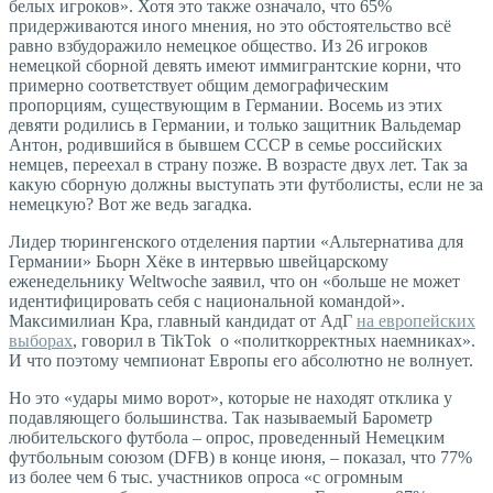
белых игроков». Хотя это также означало, что 65%
придерживаются иного мнения, но это обстоятельство всё
равно взбудоражило немецкое общество. Из 26 игроков
немецкой сборной девять имеют иммигрантские корни, что
примерно соответствует общим демографическим
пропорциям, существующим в Германии. Восемь из этих
девяти родились в Германии, и только защитник Вальдемар
Антон, родившийся в бывшем СССР в семье российских
немцев, переехал в страну позже. В возрасте двух лет. Так за
какую сборную должны выступать эти футболисты, если не за
немецкую? Вот же ведь загадка.
Лидер тюрингенского отделения партии «Альтернатива для
Германии» Бьорн Хёке в интервью швейцарскому
еженедельнику Weltwoche заявил, что он «больше не может
идентифицировать себя с национальной командой».
Максимилиан Кра, главный кандидат от АдГ
на европейских
выборах
, говорил в TikTok о «политкорректных наемниках».
И что поэтому чемпионат Европы его абсолютно не волнует.
Но это «удары мимо ворот», которые не находят отклика у
подавляющего большинства. Так называемый Барометр
любительского футбола – опрос, проведенный Немецким
футбольным союзом (DFB) в конце июня, – показал, что 77%
из более чем 6 тыс. участников опроса «c огромным