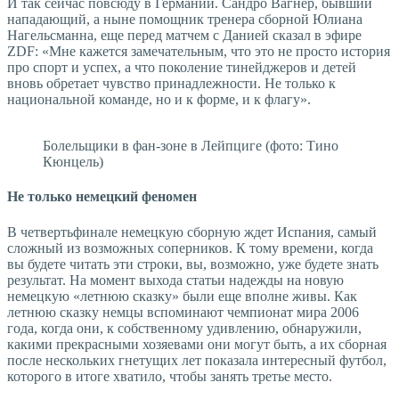
И так сейчас повсюду в Германии. Сандро Вагнер, бывший
нападающий, а ныне помощник тренера сборной Юлиана
Нагельсманна, еще перед матчем с Данией сказал в эфире
ZDF: «Мне кажется замечательным, что это не просто история
про спорт и успех, а что поколение тинейджеров и детей
вновь обретает чувство принадлежности. Не только к
национальной команде, но и к форме, и к флагу».
Болельщики в фан-зоне в Лейпциге (фото: Тино
Кюнцель)
Не только немецкий феномен
В четвертьфинале немецкую сборную ждет Испания, самый
сложный из возможных соперников. К тому времени, когда
вы будете читать эти строки, вы, возможно, уже будете знать
результат. На момент выхода статьи надежды на новую
немецкую «летнюю сказку» были еще вполне живы. Как
летнюю сказку немцы вспоминают чемпионат мира 2006
года, когда они, к собственному удивлению, обнаружили,
какими прекрасными хозяевами они могут быть, а их сборная
после нескольких гнетущих лет показала интересный футбол,
которого в итоге хватило, чтобы занять третье место.