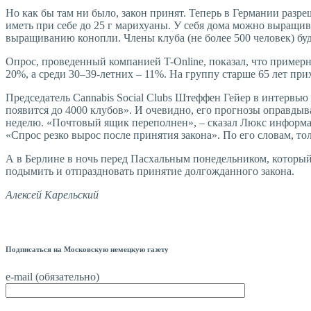
Но как бы там ни было, закон принят. Теперь в Германии раз
иметь при себе до 25 г марихуаны. У себя дома можно выращив
выращиванию конопли. Члены клуба (не более 500 человек) буд
Опрос, проведенный компанией T-Online, показал, что пример
20%, а среди 30–39-летних – 11%. На группу старше 65 лет при
Председатель Cannabis Social Clubs Штеффен Гейер в интервью 
появится до 4000 клубов». И очевидно, его прогнозы оправдыва
неделю. «Почтовый ящик переполнен», – сказал Люкс информаци
«Спрос резко вырос после принятия закона». По его словам, т
А в Берлине в ночь перед Пасхальным понедельником, который 
подымить и отпраздновать принятие долгожданного закона.
Алексей Карельский
Подписаться на Московскую немецкую газету
e-mail (обязательно)