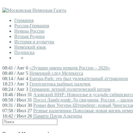
Германия
Россия-Германия
Немцы России
Вторая Родина
История и культура
Немецкий язык
Подписка
08:41 / Авг 6
«Лучшие имена немцев России – 2026»
08:40 / Авг 5
Немецкий след Мелекесса
08:14 / Авг 4
Europa-Park: это был увлекательный аттракцион
18:23 / Авг 3
Геополитика рыбных палочек
08:24 / Авг 3
Германия: летний политический шторм
18:46 / Июл 31
Азовский ННР: Новоселье в усадьбе сибирского
08:58 / Июл 31
Посол Ламбсдорф: До свидания, Россия, – шалом,
09:31 / Июл 30
Роман фон Унгерн-Штернберг: новый Чингисха
07:58 / Июл 27
Резные наличники Поволжья: новая жизнь немец
16:42 / Июл 26
Памяти Пауля Альтнера