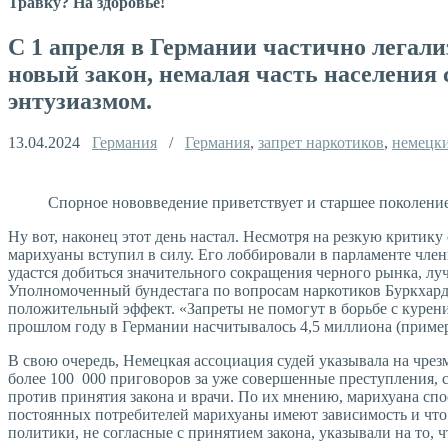
Травку? На здоровье!
С 1 апреля в Германии частично легал
новый закон, немалая часть населения 
энтузиазмом.
13.04.2024
Германия
/
Германия
,
запрет наркотиков
,
немецки
Спорное нововведение приветствует и старшее поколение
Ну вот, наконец этот день настал. Несмотря на резкую критику
марихуаны вступил в силу. Его лоббировали в парламенте чле
удастся добиться значительного сокращения черного рынка, л
Уполномоченный бундестага по вопросам наркотиков Буркхард Б
положительный эффект. «Запреты не помогут в борьбе с курени
прошлом году в Германии насчитывалось 4,5 миллиона (прим
В свою очередь, Немецкая ассоциация судей указывала на чрез
более 100 000 приговоров за уже совершенные преступления, с
против принятия закона и врачи. По их мнению, марихуана спо
постоянных потребителей марихуаны имеют зависимость и что 
политики, не согласные с принятием закона, указывали на то, ч