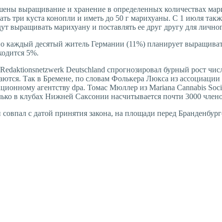
решены выращивание и хранение в определенных количествах ма
ать три куста конопли и иметь до 50 г марихуаны. С 1 июля так
ут выращивать марихуану и поставлять ее друг другу для личног
но каждый десятый житель Германии (11%) планирует выращивать
ходится 5%.
Redaktionsnetzwerk Deutschland спрогнозировал бурный рост чис
ются. Так в Бремене, по словам Фолькера Люкса из ассоциации W
онному агентству dpa. Томас Мюллер из Mariana Cannabis Socia
олько в клубах Нижней Саксонии насчитывается почти 3000 члено
совпал с датой принятия закона, на площади перед Бранденбург