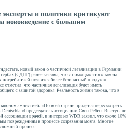
ие эксперты и политики критикуют
ла нововведение с большим
ундестаге, новый закон о частичной легализации в Германии
ербах (СДПГ) ранее заявлял, что с помощью этого закона
х потребителей появится более безопасный продукт».
е отметил, что частичная легализация будет иметь
бщего с защитой здоровья. Реальность жизни такова, что в
 законом амнистией. «По всей стране придется пересмотреть
k Deutschland председатель ассоциации Свен Ребен. Выступали
ой ассоциации врачей, в интервью WDR заявил, что около 10%
мым повреждениям в процессе созревания мозга. Многие
т сложный процесс.