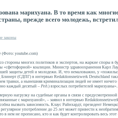
изована марихуана. В то время как мног
страны, прежде всего молодежь, встрети
е законы
 (Фото: youtube.com)
 со стороны многих политиков и экспертов, на жаркие споры в б
ны «сфетофорной» коалиции. Министр здравоохранения Карл Лаут
учшей защиты детей и молодежи. И, что немаловажно, у «пожилы
линерт (СДПГ) в интервью Redaktionsnetzwerk Deutschland такж
ем травки, а нынешняя криминализация людей не имеет ничего о
ерно каждый десятый –
Ред
.) взрослых потребителей марихуаны».
мерную нагрузку на судебные органы в связи с предусмотренной
вязанные с марихуаной», – заявил в интервью Redaktionsnetzwer
собна вызвать зависимость. Клаус Райнхардт, президент Немецк
регулярное употребление до 25 лет может привести к необрати
то в нем не прописано, кто и как будет контролировать весь это