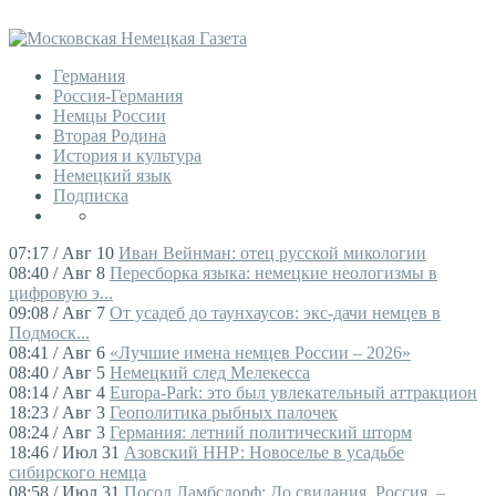
Германия
Россия-Германия
Немцы России
Вторая Родина
История и культура
Немецкий язык
Подписка
07:17 / Авг 10
Иван Вейнман: отец русской микологии
08:40 / Авг 8
Пересборка языка: немецкие неологизмы в
цифровую э...
09:08 / Авг 7
От усадеб до таунхаусов: экс-дачи немцев в
Подмоск...
08:41 / Авг 6
«Лучшие имена немцев России – 2026»
08:40 / Авг 5
Немецкий след Мелекесса
08:14 / Авг 4
Europa-Park: это был увлекательный аттракцион
18:23 / Авг 3
Геополитика рыбных палочек
08:24 / Авг 3
Германия: летний политический шторм
18:46 / Июл 31
Азовский ННР: Новоселье в усадьбе
сибирского немца
08:58 / Июл 31
Посол Ламбсдорф: До свидания, Россия, –