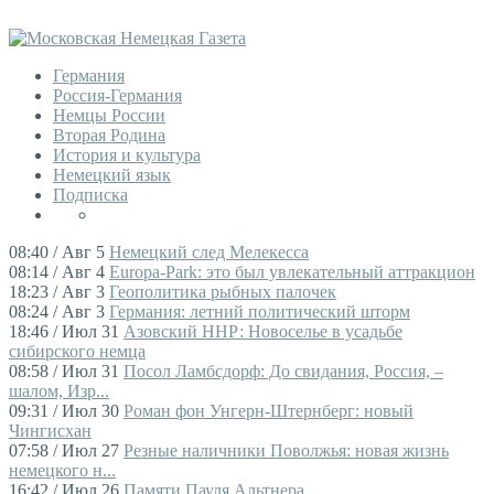
Германия
Россия-Германия
Немцы России
Вторая Родина
История и культура
Немецкий язык
Подписка
08:40 / Авг 5
Немецкий след Мелекесса
08:14 / Авг 4
Europa-Park: это был увлекательный аттракцион
18:23 / Авг 3
Геополитика рыбных палочек
08:24 / Авг 3
Германия: летний политический шторм
18:46 / Июл 31
Азовский ННР: Новоселье в усадьбе
сибирского немца
08:58 / Июл 31
Посол Ламбсдорф: До свидания, Россия, –
шалом, Изр...
09:31 / Июл 30
Роман фон Унгерн-Штернберг: новый
Чингисхан
07:58 / Июл 27
Резные наличники Поволжья: новая жизнь
немецкого н...
16:42 / Июл 26
Памяти Пауля Альтнера