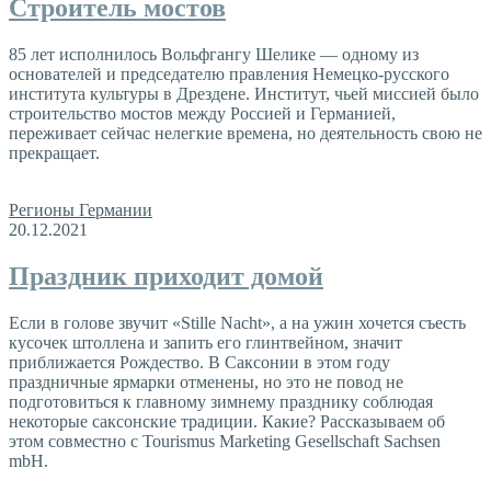
Строитель мостов
85 лет исполнилось Вольфгангу Шелике — одному из
основателей и председателю правления Немецко-русского
института культуры в Дрездене. Институт, чьей миссией было
строительство мостов между Россией и Германией,
переживает сейчас нелегкие времена, но деятельность свою не
прекращает.
Регионы Германии
20.12.2021
Праздник приходит домой
Если в голове звучит «Stille Nacht», а на ужин хочется съесть
кусочек штоллена и запить его глинтвейном, значит
приближается Рождество. В Саксонии в этом году
праздничные ярмарки отменены, но это не повод не
подготовиться к главному зимнему празднику соблюдая
некоторые саксонские традиции. Какие? Рассказываем об
этом совместно с Tourismus Marketing Gesellschaft Sachsen
mbH.