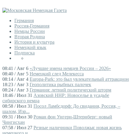
Германия
Россия-Германия
Немцы России
Вторая Родина
История и культура
Немецкий язык
Подписка
08:41 / Авг 6
«Лучшие имена немцев России – 2026»
08:40 / Авг 5
Немецкий след Мелекесса
08:14 / Авг 4
Europa-Park: это был увлекательный аттракцион
18:23 / Авг 3
Геополитика рыбных палочек
08:24 / Авг 3
Германия: летний политический шторм
18:46 / Июл 31
Азовский ННР: Новоселье в усадьбе
сибирского немца
08:58 / Июл 31
Посол Ламбсдорф: До свидания, Россия, –
шалом, Изр...
09:31 / Июл 30
Роман фон Унгерн-Штернберг: новый
Чингисхан
07:58 / Июл 27
Резные наличники Поволжья: новая жизнь
немецкого н...