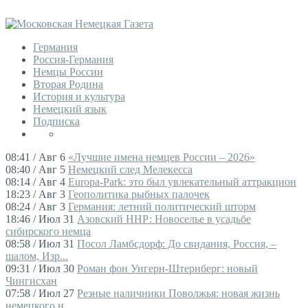
Германия
Россия-Германия
Немцы России
Вторая Родина
История и культура
Немецкий язык
Подписка
08:41 / Авг 6
«Лучшие имена немцев России – 2026»
08:40 / Авг 5
Немецкий след Мелекесса
08:14 / Авг 4
Europa-Park: это был увлекательный аттракцион
18:23 / Авг 3
Геополитика рыбных палочек
08:24 / Авг 3
Германия: летний политический шторм
18:46 / Июл 31
Азовский ННР: Новоселье в усадьбе
сибирского немца
08:58 / Июл 31
Посол Ламбсдорф: До свидания, Россия, –
шалом, Изр...
09:31 / Июл 30
Роман фон Унгерн-Штернберг: новый
Чингисхан
07:58 / Июл 27
Резные наличники Поволжья: новая жизнь
немецкого н...