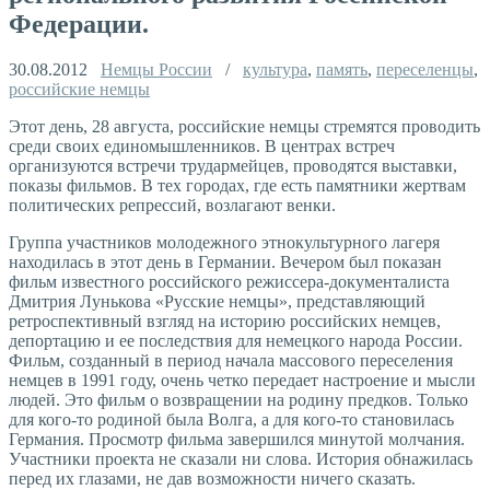
Федерации.
30.08.2012
Немцы России
/
культура
,
память
,
переселенцы
,
российские немцы
Этот день, 28 августа, российские немцы стремятся проводить
среди своих единомышленников. В центрах встреч
организуются встречи трудармейцев, проводятся выставки,
показы фильмов. В тех городах, где есть памятники жертвам
политических репрессий, возлагают венки.
Группа участников молодежного этнокультурного лагеря
находилась в этот день в Германии. Вечером был показан
фильм известного российского режиссера-документалиста
Дмитрия Лунькова «Русские немцы», представляющий
ретроспективный взгляд на историю российских немцев,
депортацию и ее последствия для немецкого народа России.
Фильм, созданный в период начала массового переселения
немцев в 1991 году, очень четко передает настроение и мысли
людей. Это фильм о возвращении на родину предков. Только
для кого-то родиной была Волга, а для кого-то становилась
Германия. Просмотр фильма завершился минутой молчания.
Участники проекта не сказали ни слова. История обнажилась
перед их глазами, не дав возможности ничего сказать.