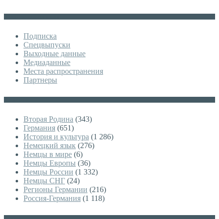
Дополнительное меню
Подписка
Спецвыпуски
Выходные данные
Медиаданные
Места распространения
Партнеры
Категории
Вторая Родина
(343)
Германия
(651)
История и культура
(1 286)
Немецкий язык
(276)
Немцы в мире
(6)
Немцы Европы
(36)
Немцы России
(1 332)
Немцы СНГ
(24)
Регионы Германии
(216)
Россия-Германия
(1 118)
Архивы