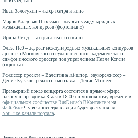
im Revier, бас)
Иван Золотухин – актер театра и кино
Мария Кладовая-Штокман – лауреат международных
музыкальных конкурсов (фортепиано)
Ирина Линдт – актриса театра и кино
Эльза Неб – лауреат международных музыкальных конкурсов,
артистка Московского государственного академического
симфонического оркестра под управлением Павла Когана
(скрипка)
Режиссер проекта – Валентина Айшпор, звукорежиссер –
Денис Кузяков, режиссер монтажа – Денис Матвеев.
Премьерный показ концерта состоится в прямом эфире
накануне праздника 8 мая в 18:00 по московскому времени в
официальном сообществе RusDeutsch ВКонтакте
и на
Фэйсбуке
9 мая запись трансляции будет доступна на
YouTube-канале портала
.
Подписаться на Московскую немецкую газету