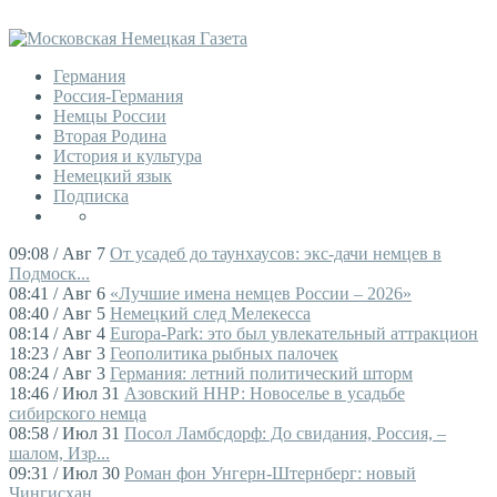
Германия
Россия-Германия
Немцы России
Вторая Родина
История и культура
Немецкий язык
Подписка
09:08 / Авг 7
От усадеб до таунхаусов: экс-дачи немцев в
Подмоск...
08:41 / Авг 6
«Лучшие имена немцев России – 2026»
08:40 / Авг 5
Немецкий след Мелекесса
08:14 / Авг 4
Europa-Park: это был увлекательный аттракцион
18:23 / Авг 3
Геополитика рыбных палочек
08:24 / Авг 3
Германия: летний политический шторм
18:46 / Июл 31
Азовский ННР: Новоселье в усадьбе
сибирского немца
08:58 / Июл 31
Посол Ламбсдорф: До свидания, Россия, –
шалом, Изр...
09:31 / Июл 30
Роман фон Унгерн-Штернберг: новый
Чингисхан