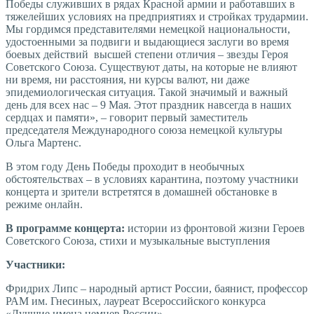
Победы служивших в рядах Красной армии и работавших в
тяжелейших условиях на предприятиях и стройках трудармии.
Мы гордимся представителями немецкой национальности,
удостоенными за подвиги и выдающиеся заслуги во время
боевых действий высшей степени отличия – звезды Героя
Советского Союза. Существуют даты, на которые не влияют
ни время, ни расстояния, ни курсы валют, ни даже
эпидемиологическая ситуация. Такой значимый и важный
день для всех нас – 9 Мая. Этот праздник навсегда в наших
сердцах и памяти», – говорит первый заместитель
председателя Международного союза немецкой культуры
Ольга Мартенс.
В этом году День Победы проходит в необычных
обстоятельствах – в условиях карантина, поэтому участники
концерта и зрители встретятся в домашней обстановке в
режиме онлайн.
В программе концерта:
истории из фронтовой жизни Героев
Советского Союза, стихи и музыкальные выступления
Участники:
Фридрих Липс – народный артист России, баянист, профессор
РАМ им. Гнесиных, лауреат Всероссийского конкурса
«Лучшие имена немцев России»