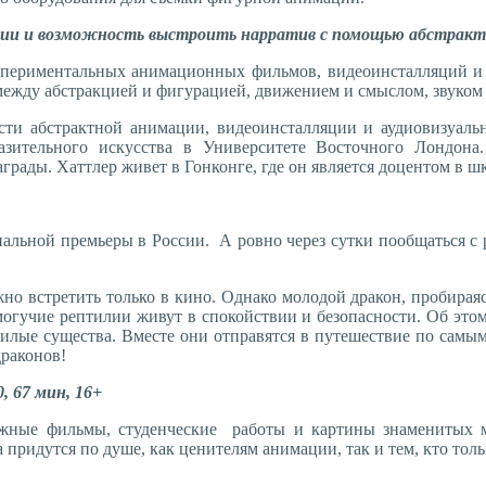
ции и возможность выстроить нарратив с помощью абстракт
кспериментальных анимационных фильмов, видеоинсталляций и
ежду абстракцией и фигурацией, движением и смыслом, звуком 
и абстрактной анимации, видеоинсталляции и аудиовизуальн
разительного искусства в Университете Восточного Лондон
грады. Хаттлер живет в Гонконге, где он является доцентом в ш
иальной премьеры в России. А ровно через сутки пообщаться с 
жно встретить только в кино. Однако молодой дракон, пробираяс
могучие рептилии живут в спокойствии и безопасности. Об этом
милые существа. Вместе они отправятся в путешествие по самы
драконов!
 67 мин, 16+
ажные фильмы, студенческие работы и картины знаменитых 
придутся по душе, как ценителям анимации, так и тем, кто тол