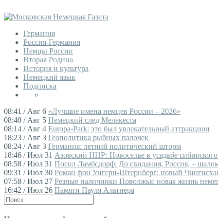
Германия
Россия-Германия
Немцы России
Вторая Родина
История и культура
Немецкий язык
Подписка
08:41 / Авг 6
«Лучшие имена немцев России – 2026»
08:40 / Авг 5
Немецкий след Мелекесса
08:14 / Авг 4
Europa-Park: это был увлекательный аттракцион
18:23 / Авг 3
Геополитика рыбных палочек
08:24 / Авг 3
Германия: летний политический шторм
18:46 / Июл 31
Азовский ННР: Новоселье в усадьбе сибирского
08:58 / Июл 31
Посол Ламбсдорф: До свидания, Россия, – шалом,
09:31 / Июл 30
Роман фон Унгерн-Штернберг: новый Чингисха
07:58 / Июл 27
Резные наличники Поволжья: новая жизнь немец
16:42 / Июл 26
Памяти Пауля Альтнера