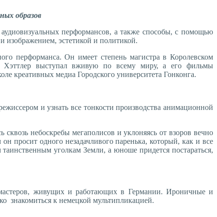
ных образов
 аудиовизуальных перформансов, а также способы, с помощью
и изображением, эстетикой и политикой.
ого перформанса. Он имеет степень магистра в Королевском
а. Хэттлер выступал вживую по всему миру, а его фильмы
коле креативных медиа Городского университета Гонконга.
режиссером и узнать все тонкости производства анимационной
ь сквозь небоскребы мегаполисов и уклоняясь от взоров вечно
 он просит одного незадачливого паренька, который, как и все
м таинственным уголкам Земли, а юноше придется постараться,
мастеров, живущих и работающих в Германии. Ироничные и
ько знакомиться к немецкой мультипликацией.