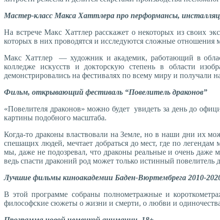
Мастер-класс Макса Хаттлера про перформансы, инсталля
На встрече Макс Хаттлер расскажет о некоторых из своих э
которых в них проводятся и исследуются сложные отношения м
Макс Хаттлер — художник и академик, работающий в област
колледже искусств и докторскую степень в области изоб
демонстрировались на фестивалях по всему миру и получали на
Фильм, открывающий фестиваль “Повелитель драконов”
«Повелителя драконов» можно будет увидеть за день до офиц
картины подобного масштаба.
Когда-то драконы властвовали на Земле, но в наши дни их мо
спешащих людей, мечтает добраться до мест, где по легендам 
мы, даже не подозревал, что драконы реальные и очень даже 
ведь спасти драконий род может только истинный повелитель 
Лучшие фильмы киноакадемии Баден-Вюртембрега 2010-2020,
В этой программе собраны полнометражные и короткометр
философские сюжеты о жизни и смерти, о любви и одиночества 
Программа новой немецкой анимации, 18+