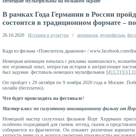
Немецкие мультфильмы на большом экране
В рамках Года Германии в России про
состоится в традиционном формате – по
26.10.2020
История и культура
/
анимация
,
мультфильм
,
фес
Кадр из фильма «Повелитель драконов» / www.facebook.com/drag
Немецкая анимация началась с рекламы шампанского, волшебны
нее огромный опыт, непростая история и интригующее насто
был задуман фестиваль немецких мультфильмов
MULTFEST.D
Он пройдет с 29 октября по 9 ноября 2020 года в Москве. По
онлайн (бесплатно).
Что будет происходить на фестивале
?
Мастер-класс по силуэтному анимационному фильму от Йорг
Немецкий мастер силуэтных фильмов Йорг Херрманн пригл
особенно подходящий для съемок легенд, сказок и представле
собираются из фрагментов. Он покажет различные варианты
хитрости ремесла и делится секретами производства несложно