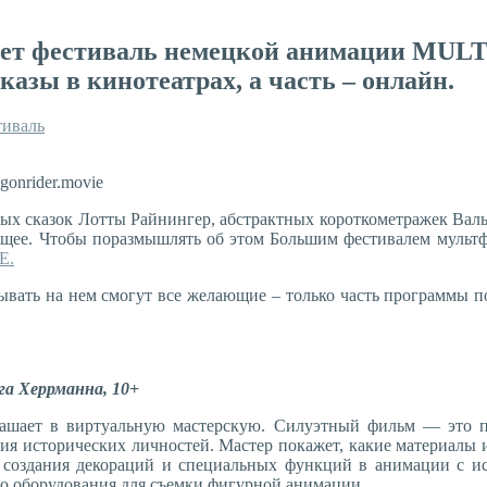
йдет фестиваль немецкой анимации MUL
казы в кинотеатрах, а часть – онлайн.
тиваль
onrider.movie
х сказок Лотты Райнингер, абстрактных короткометражек Вальтер
ящее. Чтобы поразмышлять об этом Большим фестивалем мульт
E.
бывать на нем смогут все желающие – только часть программы п
а Херрманна, 10+
ашает в виртуальную мастерскую. Силуэтный фильм — это п
ния исторических личностей. Мастер покажет, какие материалы 
 создания декораций и специальных функций в анимации с и
го оборудования для съемки фигурной анимации.