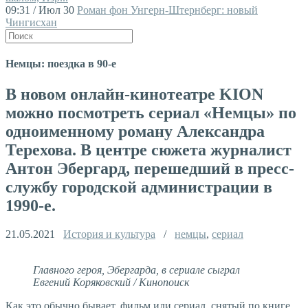
09:31 / Июл 30
Роман фон Унгерн-Штернберг: новый
Чингисхан
Немцы: поездка в 90-е
В новом онлайн-кинотеатре KION
можно посмотреть сериал «Немцы» по
одноименному роману Александра
Терехова. В центре сюжета журналист
Антон Эбергард, перешедший в пресс-
службу городской администрации в
1990-е.
21.05.2021
История и культура
/
немцы
,
сериал
Главного героя, Эбергарда, в сериале сыграл
Евгений Коряковский / Кинопоиск
Как это обычно бывает, фильм или сериал, снятый по книге,