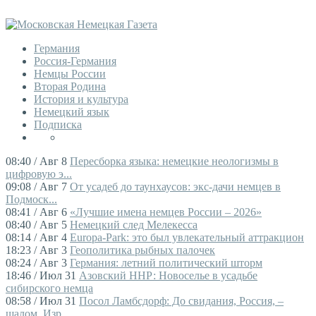
Германия
Россия-Германия
Немцы России
Вторая Родина
История и культура
Немецкий язык
Подписка
08:40 / Авг 8
Пересборка языка: немецкие неологизмы в
цифровую э...
09:08 / Авг 7
От усадеб до таунхаусов: экс-дачи немцев в
Подмоск...
08:41 / Авг 6
«Лучшие имена немцев России – 2026»
08:40 / Авг 5
Немецкий след Мелекесса
08:14 / Авг 4
Europa-Park: это был увлекательный аттракцион
18:23 / Авг 3
Геополитика рыбных палочек
08:24 / Авг 3
Германия: летний политический шторм
18:46 / Июл 31
Азовский ННР: Новоселье в усадьбе
сибирского немца
08:58 / Июл 31
Посол Ламбсдорф: До свидания, Россия, –
шалом, Изр...