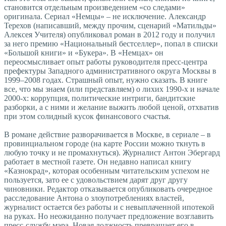
становится отдельным произведением «со следами»
оригинала. Сериал «Немцы» – не исключение. Александр
Терехов (написавший, между прочим, сценарий «Матильды»
Алексея Учителя) опубликовал роман в 2012 году и получил
за него премию «Нацио­нальный бестселлер», попал в списки
«Большой книги» и «Букера». В «Немцах» он
переосмысливает опыт работы руководителя пресс-цент­ра
префектуры Западного административного округа Москвы в
1999–2008 годах. Страшный опыт, нужно сказать. В книге
все, что мы знаем (или представляем) о лихих 1990-х и начале
2000-х: коррупция, политические интриги, бандитские
разборки, а с ними и желание выжить любой ценой, отхватив
при этом солидный кусок финансового счастья.
В романе действие разворачивается в Москве, в сериале – в
провинциальном городе (на карте России можно ткнуть в
любую точку и не промахнуться). Журналист Антон Эбергард
работает в местной газете. Он недавно написал книгу
«Казнокрад», которая особенным читательским успехом не
пользуется, зато ее с удовольствием дарят друг другу
чиновники. Редактор отказывается опубликовать очередное
расследование Антона о злоупотреб­лениях властей,
журналист остается без работы и с невыплаченной ипотекой
на руках. Но неожиданно получает предложение возглавить
пресс-службу мэра. Новая должность превращает его в