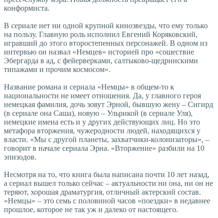
конформиста.
В сериале нет ни одной крупной кинозвезды, что ему только
на пользу. Главную роль исполнил Евгений Коряковский,
игравший до этого второстепенных персонажей. В одном из
интервью он назвал «Немцев» историей про «сошествие
Эбергарда в ад, с фейерверками, салтыково-щедринскими
типажами и прочим космосом».
Название романа и сериала «Немцы» в общем-то к
национальности не имеет отношения. Да, у главного героя
немецкая фамилия, дочь зовут Эрной, бывшую жену – Сигирд
(в сериале она Саша), новую – Ульрикой (в сериале Уля),
немецкие имена есть и у других действующих лиц. Но это
метафора вторжения, чужеродности людей, находящихся у
власти. «Мы с другой планеты, захватчики-колонизаторы», –
говорит в начале сериала Эрна. «Вторжение» разбили на 10
эпизодов.
Несмотря на то, что книга была написана почти 10 лет назад,
а сериал вышел только сейчас – актуальности ни она, ни он не
теряют, хорошая драматургия, отличный актерский состав.
«Немцы» – это семь с половиной часов «поездки» в недавнее
прошлое, которое не так уж и далеко от настоящего.