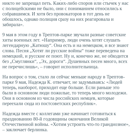
никто не запрещал петь. Каких-либо споров или стычек у нас
с полицейскими не было, они с пониманием относились к
собравшимся. И хотя без провокаторов в тот день не
обошлось, однако полиция сразу на них реагировала и
забирала».
9 мая в этом году в Трептов-парке звучали разные советские
хиты военных лет. «Например, люди очень хотят слушать
легендарную „Катюшу“. Она есть и на немецком, и все знают
слова. Песня „Хотят ли русские войны“ тоже переведена на
немецкий, и русские ее поют. Ну и, конечно же, не обходится
без „Смуглянки“, „Эх, дороги“. Душевных песен много, всех
не перечислишь», – говорит исполнительница.
На вопрос о том, стало ли сейчас меньше народу в Трептов-
парке 9 мая, Надежда К. отвечает, не задумываясь: «Людей
теперь, наоборот, приходит еще больше. Если раньше это
были в основном люди пожилые, то теперь много молодежи.
Они в основном из числа российских немцев, которые
переехали сюда из постсоветских республик».
Надежда вместе с коллегами уже начинает готовиться к
празднованию 80-й годовщины окончания Великой
Отечественной войны. «Хотим устроить что-то грандиозное»,
– заключает берлинка.