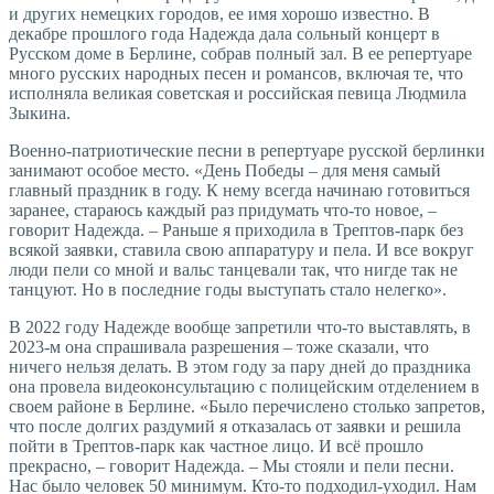
и других немецких городов, ее имя хорошо известно. В
декабре прошлого года Надежда дала сольный концерт в
Русском доме в Берлине, собрав полный зал. В ее репертуаре
много русских народных песен и романсов, включая те, что
исполняла великая советская и российская певица Людмила
Зыкина.
Военно-патриотические песни в репертуаре русской берлинки
занимают особое место. «День Победы – для меня самый
главный праздник в году. К нему всегда начинаю готовиться
заранее, стараюсь каждый раз придумать что-то новое, –
говорит Надежда. – Раньше я приходила в Трептов-парк без
всякой заявки, ставила свою аппаратуру и пела. И все вокруг
люди пели со мной и вальс танцевали так, что нигде так не
танцуют. Но в последние годы выступать стало нелегко».
В 2022 году Надежде вообще запретили что-то выставлять, в
2023-м она спрашивала разрешения – тоже сказали, что
ничего нельзя делать. В этом году за пару дней до праздника
она провела видеоконсультацию с полицейским отделением в
своем районе в Берлине. «Было перечислено столько запретов,
что после долгих раздумий я отказалась от заявки и решила
пойти в Трептов-парк как частное лицо. И всё прошло
прекрасно, – говорит Надежда. – Мы стояли и пели песни.
Нас было человек 50 минимум. Кто-то подходил-­уходил. Нам