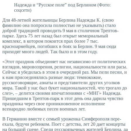
Надежда и “Русское поле” под Берлином (Фото:
соцсети)
Для 48-летней жительницы Берлина Надежды К. (свою
фамилию она попросила полностью не указывать) стало
доброй традицией проводить 9 мая в столичном Трептов-
парке. Здесь 75 лет назад был открыт мемориальный
комплекс, в котором покоится прах более 7 тыс.
красноармейцев, погибших в боях за Берлин. 9 мая сюда
приходят много людей. Так было и в этом году.
«Этот праздник объединяет нас независимо от политических
взглядов, мировоззрения, религии, национальности или расы.
Сейчас я убедилась в этом в очередной раз. Мы пели песни, и
к нам присоединялись разные люди: темнокожие,
русскоговорящие, азиаты и представители других уголков
мира. Такой у нас был букет национальностей, что трогало до
слез», – делится своими впечатлениями с «МНГ» Надежда.
Пришедшим в Трептов-парк в этот день она дарила чувство
праздника через свое проникновенное исполнение
всенародно любимых песен военных лет.
В Германию вместе с семьей уроженка Симферополя пере­
ехала, будучи ребенком. Поет с детства, лет 20 дает концерты
на большой сцене. Среди русскоязычных жителей Берлина, да