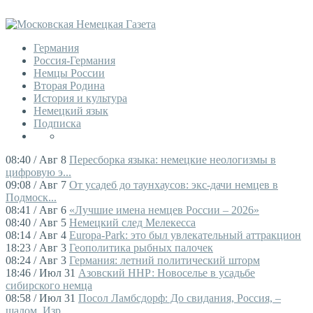
Германия
Россия-Германия
Немцы России
Вторая Родина
История и культура
Немецкий язык
Подписка
08:40 / Авг 8
Пересборка языка: немецкие неологизмы в
цифровую э...
09:08 / Авг 7
От усадеб до таунхаусов: экс-дачи немцев в
Подмоск...
08:41 / Авг 6
«Лучшие имена немцев России – 2026»
08:40 / Авг 5
Немецкий след Мелекесса
08:14 / Авг 4
Europa-Park: это был увлекательный аттракцион
18:23 / Авг 3
Геополитика рыбных палочек
08:24 / Авг 3
Германия: летний политический шторм
18:46 / Июл 31
Азовский ННР: Новоселье в усадьбе
сибирского немца
08:58 / Июл 31
Посол Ламбсдорф: До свидания, Россия, –
шалом, Изр...