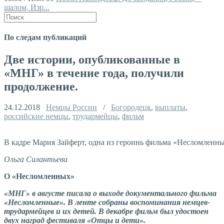
шалом, Изр...
По следам публикаций
Две истории, опубликованные в
«МНГ» в течение года, получили
продолжение.
24.12.2018
Немцы России
/
Богородецк
,
выплаты
,
российские немцы
,
трудармейцы
,
фильм
В кадре Мария Зайферт, одна из героинь фильма «Несломленны
Ольга Силантьева
О «Несломленных»
«МНГ» в августе писала о выходе документального фильма
«Несломленные». В ленте собраны воспоминания немцев-
трудармейцев и их детей. В декабре фильм был удостоен
двух наград фестиваля «Отцы и дети».