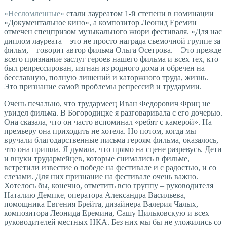
«Несломленные»
стали лауреатом 1-й степени в номинации
«Документальное кино», а композитор Леонид Еремин
отмечен спецпризом музыкального жюри фестиваля. «Для нас
диплом лауреата – это не просто награда съемочной группе за
фильм, – говорит автор фильма Ольга Осетрова. – Это прежде
всего признание заслуг героев нашего фильма и всех тех, кто
был репрессирован, изгнан из родного дома и обречен на
бесславную, полную лишений и каторжного труда, жизнь.
Это признание самой проблемы репрессий и трудармии.
Очень печально, что трудармеец Иван Федорович Фриц не
увидел фильма. В Богородицке я разговаривала с его дочерью.
Она сказала, что он часто вспоминал «ребят с камерой». На
премьеру она приходить не хотела. Но потом, когда мы
вручали благодарственные письма героям фильма, оказалось,
что она пришла. Я думала, что прямо на сцене разревусь. Дети
и внуки трудармейцев, которые снимались в фильме,
встретили известие о победе на фестивале и с радостью, и со
слезами. Для них признание на фестивале очень важно.
Хотелось бы, конечно, отметить всю группу – руководителя
Наталию Демпке, оператора Александра Васильева,
помощника Евгения Брейта, дизайнера Валерия Чалых,
композитора Леонида Еремина, Сашу Цильковскую и всех
руководителей местных НКА. Без них мы бы не уложились со