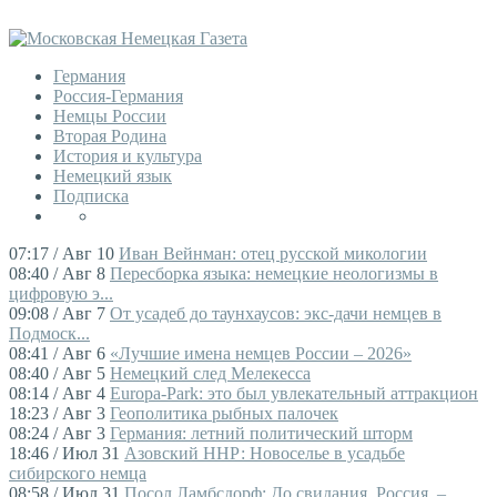
Германия
Россия-Германия
Немцы России
Вторая Родина
История и культура
Немецкий язык
Подписка
07:17 / Авг 10
Иван Вейнман: отец русской микологии
08:40 / Авг 8
Пересборка языка: немецкие неологизмы в
цифровую э...
09:08 / Авг 7
От усадеб до таунхаусов: экс-дачи немцев в
Подмоск...
08:41 / Авг 6
«Лучшие имена немцев России – 2026»
08:40 / Авг 5
Немецкий след Мелекесса
08:14 / Авг 4
Europa-Park: это был увлекательный аттракцион
18:23 / Авг 3
Геополитика рыбных палочек
08:24 / Авг 3
Германия: летний политический шторм
18:46 / Июл 31
Азовский ННР: Новоселье в усадьбе
сибирского немца
08:58 / Июл 31
Посол Ламбсдорф: До свидания, Россия, –